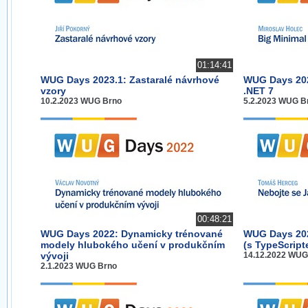
01:14:41
WUG Days 2023.1: Zastaralé návrhové
WUG Days 202
vzory
.NET 7
10.2.2023 WUG Brno
5.2.2023 WUG B
00:48:21
WUG Days 2022: Dynamicky trénované
WUG Days 202
modely hlubokého učení v produkčním
(s TypeScript
vývoji
14.12.2022 WUG
2.1.2023 WUG Brno