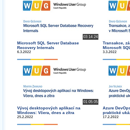
03:14:24
Microsoft SQL Server Database
Transakce, zá
Recovery Internals
Microsoft SQ
6.3.2022
3.3.2022
01:05:05
Vývoj desktopových aplikací na
Azure DevOps
Windows: Včera, dnes a zítra
praktické uká
25.2.2022
17.2.2022