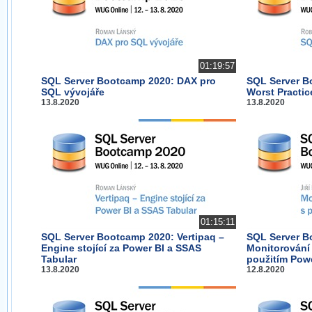
01:19:57
SQL Server Bootcamp 2020: DAX pro
SQL Server B
SQL vývojáře
Worst Practic
13.8.2020
13.8.2020
01:15:11
SQL Server Bootcamp 2020: Vertipaq –
SQL Server B
Engine stojící za Power BI a SSAS
Monitorování 
Tabular
použitím Pow
13.8.2020
12.8.2020