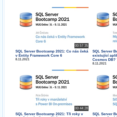
00:57:35
SQL Server Bootcamp 2021: Co nás čeká
SQL Server B
v Entity Framework Core 6
existující apl
8.11.2021
Cosmos DB? T
8.11.2021
00:44:28
SQL Server Bootcamp 2021: Tři roky v
SQL Server B