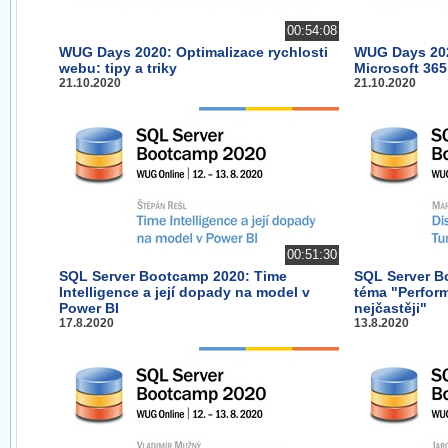
00:54:08
WUG Days 2020: Optimalizace rychlosti
WUG Days 202
webu: tipy a triky
Microsoft 365
21.10.2020
21.10.2020
00:51:30
SQL Server Bootcamp 2020: Time
SQL Server B
Intelligence a její dopady na model v
téma "Perfor
Power BI
nejčastěji"
17.8.2020
13.8.2020