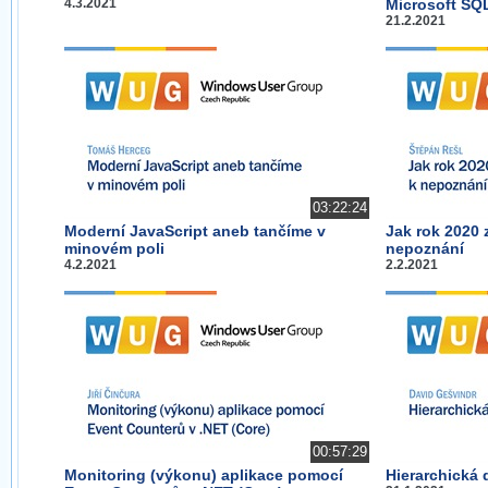
4.3.2021
Microsoft SQ
21.2.2021
03:22:24
Moderní JavaScript aneb tančíme v
Jak rok 2020 
minovém poli
nepoznání
4.2.2021
2.2.2021
00:57:29
Monitoring (výkonu) aplikace pomocí
Hierarchická 