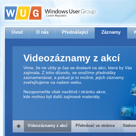
Úvod
O nás
Přednášející
Záznamy
Videozáznamy z akcí
Víme, že ne vždy je čas se dostavit na akci, která by Vás
zajímala. Z toho důvodu, se snažíme přednášky
zaznamenávat, a pokud je to možné, jejich záznamy
zveřejňujeme na našem webu.
Nezapomeňte však navštívit i stránku akce,
kde mohou být další zajímavé materiály.
Videozáznamy z akcí
Přehrávač ve stránce
Stahov
Přehrávač ve stránce