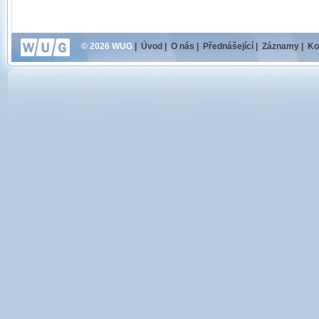
© 2026 WUG
|
Úvod
|
O nás
|
Přednášející
|
Záznamy
|
Ko