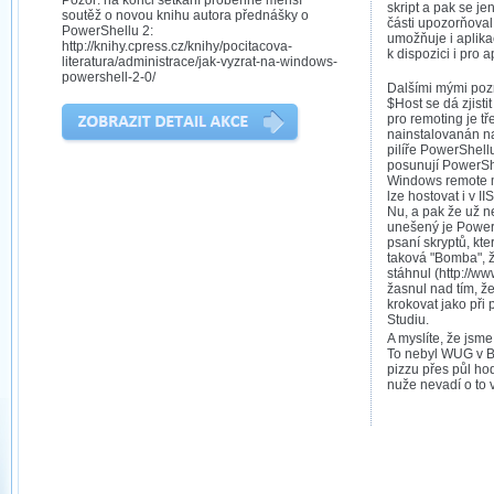
Pozor: na konci setkání proběhne menší
skript a pak se j
soutěž o novou knihu autora přednášky o
části upozorňoval
PowerShellu 2:
umožňuje i aplika
http://knihy.cpress.cz/knihy/pocitacova-
k dispozici i pro a
literatura/administrace/jak-vyzrat-na-windows-
powershell-2-0/
Dalšími mými po
$Host se dá zjisti
pro remoting je t
nainstalovanán na
pilíře PowerShell
posunují PowerShe
Windows remote 
lze hostovat i v IIS
Nu, a pak že už n
unešený je PowerG
psaní skryptů, kte
taková "Bomba", ž
stáhnul (http://w
žasnul nad tím, ž
krokovat jako při
Studiu.
A myslíte, že jsm
To nebyl WUG v Br
pizzu přes půl ho
nuže nevadí o to v