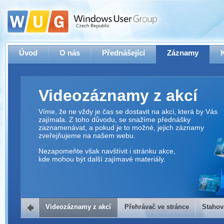
Úvod
O nás
Přednášející
Záznamy
Videozáznamy z akcí
Víme, že ne vždy je čas se dostavit na akci, která by Vás
zajímala. Z toho důvodu, se snažíme přednášky
zaznamenávat, a pokud je to možné, jejich záznamy
zveřejňujeme na našem webu.
Nezapomeňte však navštívit i stránku akce,
kde mohou být další zajímavé materiály.
Videozáznamy z akcí
Přehrávač ve stránce
Stahov
Přehrávač ve stránce