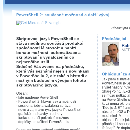
Záznamy na našem webu můžete pohodlně sledovat
přímo na stránce s využitím našeho
HTML 5
nebo
Silverlight
přehrávače.
PowerShell 2: současné možnosti a další vývoj
Stránka se sama rozhodne, na základě toho, jaké
technologie podporuje Váš prohlížeč, který přehrávač
Záznam pro Vá
použít, abyste záznam mohli sledovat v nejvyšší
možné kvalitě.
Skriptovací jazyk PowerShell se
Přednášející
stává nedílnou součástí produktů
Patr
společnosti Microsoft a nabízí
MCT
bohaté možnosti automatizace a
skriptování s vynaložením co
nejmenšího úsilí.
Stahování záznamů
Srdečně Vás zveme na přednášku,
která Vás seznámí nejen s novinkami
Ohlédnutí za 
Víme, že občas chcete sledovat záznamy i v místech,
v PowerShellu 2, ale také s historií a
Jak jsem si mysle
kde není připojení k internetu, což současný přehrávač
možným budoucím vývojem tohoto
PowerShellu (PS), 
neumožňuje, proto umožňujeme stahování vybraných
skriptovacího jazyka.
slyšet názory: "Co
záznamů.
SharePointu, Exch
Obsah:
se můžu potkat tak
- kde najdeme PowerShell
Velmi staré záznamy máme historicky uložené
na PowerShellu ja
- PowerShell 2: hlavní rysy a možnosti
ve formátu, který není vhodný pro stahování,
když nemá okno se
- sessions, joby a vzdálená správa
proto je ke stažení nenabízíme.
"Kde je .NET fra
- nové a zajímavé rysy jazyka PowerShell
nástrojům OS a 
- grafické nadstavby a editory
mezi nimi. Mnou 
- funkce a další pokročilé možnosti
objasnil Patrik j
- doplňky a rozšíření PowerShellu
přinášející spous
líbí např. že dop