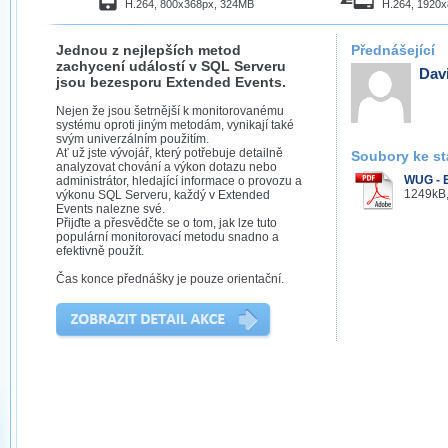
H.264, 800x368px, 324MB
H.264, 1920
Jednou z nejlepších metod
Přednášející
zachycení událostí v SQL Serveru
Dav
jsou bezesporu Extended Events.
Nejen že jsou šetrnější k monitorovanému
systému oproti jiným metodám, vynikají také
svým univerzálním použitím.
Ať už jste vývojář, který potřebuje detailně
Soubory ke st
analyzovat chování a výkon dotazu nebo
WUG - E
administrátor, hledající informace o provozu a
1249kB,
výkonu SQL Serveru, každý v Extended
Events nalezne své.
Přijďte a přesvědčte se o tom, jak lze tuto
populární monitorovací metodu snadno a
efektivně použít.
Čas konce přednášky je pouze orientační.