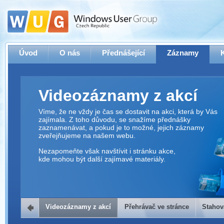
Úvod
O nás
Přednášející
Záznamy
Videozáznamy z akcí
Víme, že ne vždy je čas se dostavit na akci, která by Vás
zajímala. Z toho důvodu, se snažíme přednášky
zaznamenávat, a pokud je to možné, jejich záznamy
zveřejňujeme na našem webu.
Nezapomeňte však navštívit i stránku akce,
kde mohou být další zajímavé materiály.
Videozáznamy z akcí
Přehrávač ve stránce
Stahov
Přehrávač ve stránce