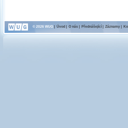
© 2026 WUG
|
Úvod
|
O nás
|
Přednášející
|
Záznamy
|
Ko