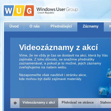
Úvod
O nás
Přednášející
Záznamy
Videozáznamy z akcí
Víme, že ne vždy je čas se dostavit na akci, která by Vás
zajímala. Z toho důvodu, se snažíme přednášky
zaznamenávat, a pokud je to možné, jejich záznamy
zveřejňujeme na našem webu.
Nezapomeňte však navštívit i stránku akce,
kde mohou být další zajímavé materiály.
Videozáznamy z akcí
Přehrávač ve stránce
Stahov
Přehrávač ve stránce