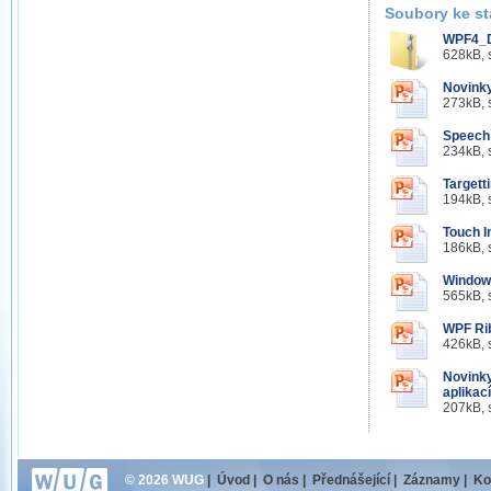
Soubory ke st
WPF4_D
628kB, 
Novinky
273kB, 
Speech 
234kB, 
Targett
194kB, 
Touch I
186kB, 
Windows
565kB, 
WPF Ri
426kB, 
Novinky
aplikac
207kB, 
© 2026 WUG
|
Úvod
|
O nás
|
Přednášející
|
Záznamy
|
Ko