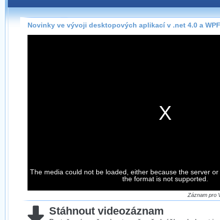
Záznamy na našem webu můžete pohodlně sledovat
přímo na stránce s využitím našeho
HTML 5
nebo
Silverlight
přehrávače.
Novinky ve vývoji desktopových aplikací v .net 4.0 a WPF
Stránka se sama rozhodne, na základě toho, jaké
technologie podporuje Váš prohlížeč, který přehrávač
použít, abyste záznam mohli sledovat v nejvyšší
možné kvalitě.
Stahování záznamů
Víme, že občas chcete sledovat záznamy i v místech,
kde není připojení k internetu, což současný přehrávač
neumožňuje, proto umožňujeme stahování vybraných
záznamů.
Velmi staré záznamy máme historicky uložené
The media could not be loaded, either because the server or
ve formátu, který není vhodný pro stahování,
the format is not supported.
proto je ke stažení nenabízíme.
Záznam pro Vá
Stáhnout videozáznam