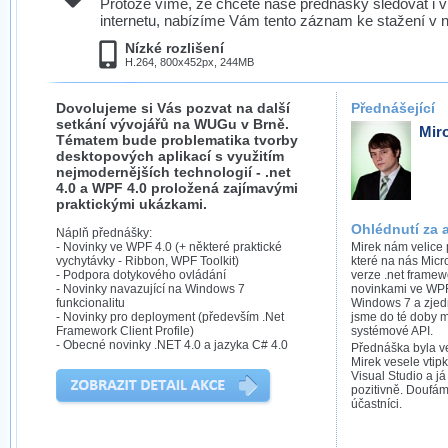
Protože víme, že chcete naše přednášky sledovat i v
internetu, nabízíme Vám tento záznam ke stažení v n
Nízké rozlišení
H.264, 800x452px, 244MB
Dovolujeme si Vás pozvat na další
Přednášející
setkání vývojářů na WUGu v Brně.
Mir
Tématem bude problematika tvorby
desktopových aplikací s využitím
nejmodernějších technologií - .net
4.0 a WPF 4.0 proložená zajímavými
praktickými ukázkami.
Ohlédnutí za 
Náplň přednášky:
- Novinky ve WPF 4.0 (+ některé praktické
Mirek nám velice 
vychytávky - Ribbon, WPF Toolkit)
které na nás Micr
- Podpora dotykového ovládání
verze .net framew
- Novinky navazující na Windows 7
novinkami ve WPF,
funkcionalitu
Windows 7 a zjed
- Novinky pro deployment (především .Net
jsme do té doby mu
Framework Client Profile)
systémové API.
- Obecné novinky .NET 4.0 a jazyka C# 4.0
Přednáška byla v
Mirek vesele vti
Visual Studio a já
pozitivně. Doufám,
účastníci.