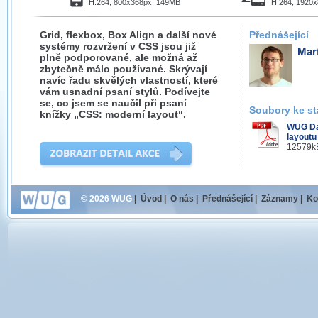
H.264, 800x368px, 149MB
H.264, 1920
Grid, flexbox, Box Align a další nové
Přednášející
systémy rozvržení v CSS jsou již
Mar
plně podporované, ale možná až
zbytečně málo používané. Skrývají
navíc řadu skvělých vlastností, které
vám usnadní psaní stylů. Podívejte
se, co jsem se naučil při psaní
Soubory ke st
knížky „CSS: moderní layout“.
WUG Da
layoutu
12579kB
© 2026 WUG
|
Úvod
|
O nás
|
Přednášející
|
Záznamy
|
Ko