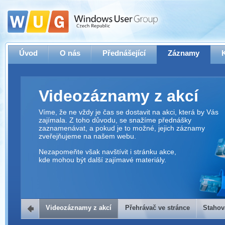
Úvod
O nás
Přednášející
Záznamy
Videozáznamy z akcí
Víme, že ne vždy je čas se dostavit na akci, která by Vás
zajímala. Z toho důvodu, se snažíme přednášky
zaznamenávat, a pokud je to možné, jejich záznamy
zveřejňujeme na našem webu.
Nezapomeňte však navštívit i stránku akce,
kde mohou být další zajímavé materiály.
Videozáznamy z akcí
Přehrávač ve stránce
Stahov
Přehrávač ve stránce