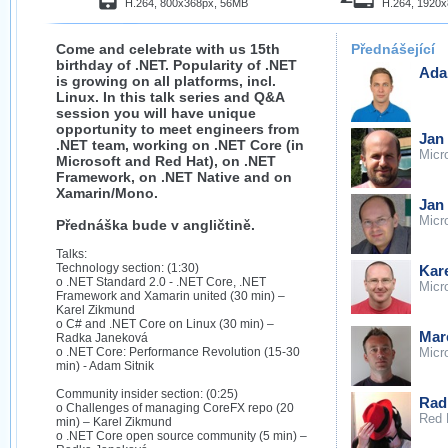
H.264, 800x368px, 56MB
H.264, 1920
Come and celebrate with us 15th
Přednášející
birthday of .NET. Popularity of .NET
Ada
is growing on all platforms, incl.
Linux. In this talk series and Q&A
session you will have unique
opportunity to meet engineers from
Jan
.NET team, working on .NET Core (in
Micr
Microsoft and Red Hat), on .NET
Framework, on .NET Native and on
Xamarin/Mono.
Jan 
Micr
Přednáška bude v angličtině.
Talks:
Technology section: (1:30)
Kar
o .NET Standard 2.0 - .NET Core, .NET
Micr
Framework and Xamarin united (30 min) –
Karel Zikmund
o C# and .NET Core on Linux (30 min) –
Mar
Radka Janeková
o .NET Core: Performance Revolution (15-30
Micr
min) - Adam Sitnik
Community insider section: (0:25)
Rad
o Challenges of managing CoreFX repo (20
Red 
min) – Karel Zikmund
o .NET Core open source community (5 min) –