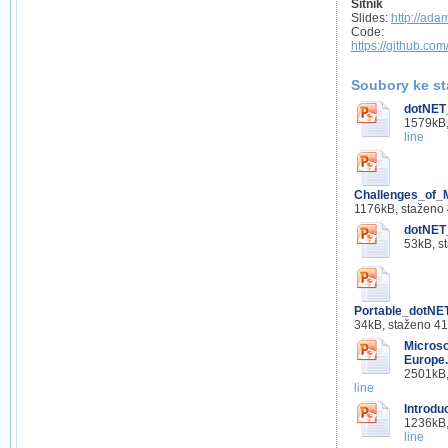
Sitnik
Slides:
http://ada
Code:
https://github.c
Soubory ke st
dotNET
1579kB,
line
Challenges_of_
1176kB, staženo
dotNET
53kB, s
Portable_dotNE
34kB, staženo 4
Microso
Europe.
2501kB,
line
Introdu
1236kB,
line