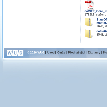
dotNET_Core_Pe
1782kB, staženo
StateO
master.
16kB, s
dotnett
35kB, s
© 2026 WUG
|
Úvod
|
O nás
|
Přednášející
|
Záznamy
|
Ko