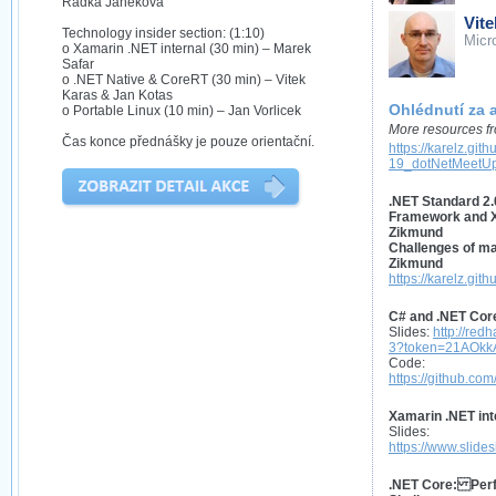
Radka Janeková
Vit
Technology insider section: (1:10)
Micr
o Xamarin .NET internal (30 min) – Marek
Safar
o .NET Native & CoreRT (30 min) – Vitek
Karas & Jan Kotas
Ohlédnutí za 
o Portable Linux (10 min) – Jan Vorlicek
More resources fr
Čas konce přednášky je pouze orientační.
https://karelz.git
19_dotNetMeetU
.NET Standard 2.
Framework and X
Zikmund
Challenges of m
Zikmund
https://karelz.gith
C# and .NET Cor
Slides:
http://red
3?token=21AOkk
Code:
https://github.c
Xamarin .NET int
Slides:
https://www.slid
.NET Core: Perf