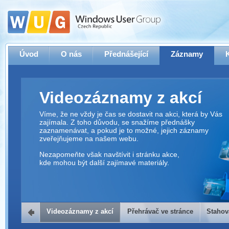
Úvod
O nás
Přednášející
Záznamy
Videozáznamy z akcí
Víme, že ne vždy je čas se dostavit na akci, která by Vás
zajímala. Z toho důvodu, se snažíme přednášky
zaznamenávat, a pokud je to možné, jejich záznamy
zveřejňujeme na našem webu.
Nezapomeňte však navštívit i stránku akce,
kde mohou být další zajímavé materiály.
Videozáznamy z akcí
Přehrávač ve stránce
Stahov
Přehrávač ve stránce