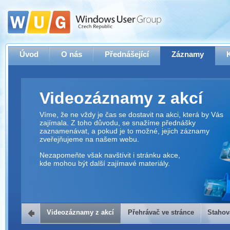
Úvod
O nás
Přednášející
Záznamy
Videozáznamy z akcí
Víme, že ne vždy je čas se dostavit na akci, která by Vás
zajímala. Z toho důvodu, se snažíme přednášky
zaznamenávat, a pokud je to možné, jejich záznamy
zveřejňujeme na našem webu.
Nezapomeňte však navštívit i stránku akce,
kde mohou být další zajímavé materiály.
Videozáznamy z akcí
Přehrávač ve stránce
Stahov
Přehrávač ve stránce