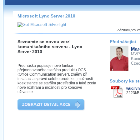
Záznamy na našem webu můžete pohodlně sledovat
přímo na stránce s využitím našeho
HTML 5
nebo
Silverlight
přehrávače.
Microsoft Lync Server 2010
Stránka se sama rozhodne, na základě toho, jaké
technologie podporuje Váš prohlížeč, který přehrávač
Záznam pro Vás
použít, abyste záznam mohli sledovat v nejvyšší
možné kvalitě.
Seznamte se novou verzí
Přednášející
komunikačního serveru - Lync
Mar
Server 2010
MVP
Koni
Cze
Přednáška popisuje nové funkce
Stahování záznamů
přejmenovaného staršího produktu OCS
(Office Communication server), změny při
instalaci a správě celého produktu, možnosti
Víme, že občas chcete sledovat záznamy i v místech,
Soubory ke st
koexistence se starším prostředím a také zcela
kde není připojení k internetu, což současný přehrávač
nové rozhraní a možnosti pro koncové
wug.lyn
neumožňuje, proto umožňujeme stahování vybraných
uživatele.
2223kB,
záznamů.
Velmi staré záznamy máme historicky uložené
ve formátu, který není vhodný pro stahování,
proto je ke stažení nenabízíme.