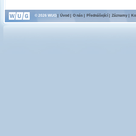
© 2026 WUG
|
Úvod
|
O nás
|
Přednášející
|
Záznamy
|
Ko