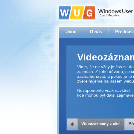
Úvod
O nás
Přednáše
Videozáznam
Víme, že ne vždy je čas se dos
zajímala. Z toho důvodu, se 
zaznamenávat, a pokud je to 
zveřejňujeme na našem webu
Nezapomeňte však navštívit i 
kde mohou být další zajímavé 
Videozáznamy z akcí
Př
Přehrávač v