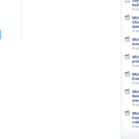
Git
kaž
Prah
WUG
Vše
dob
Prah
WUG
kon
Prah
WUG
pro
Prah
WUG
Kom
Prah
WUG
New
ane
Prah
WUG
fro
col
Prah