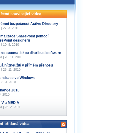
čená související videa
rémní bezpečnost Active Directory
 | 27. 3. 2011
imalizace SharePoint pomocí
rePoint designeru
 | 10. 8. 2010
 na automatickou distribuci software
a | 28. 11. 2010
tuální zneužití v přímém přenosu
 | 28. 11. 2010
entizace ve Windows
 | 8. 3. 2010
hange 2010
3. 2010
-V a MED-V
a | 23. 2. 2011
ní přidaná videa