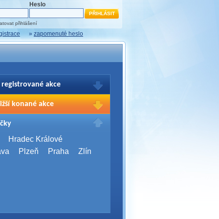
Heslo
tovat přihlášení
gistrace
»
zapomenuté heslo
 registrované akce
brazení Vašich registrací na akce
ižší konané akce
sím přihlašte.
2026,
Brno
čky
Days 2026
2026,
Brno
Hradec Králové
Server Bootcamp 2026
ava
Plzeň
Praha
Zlín