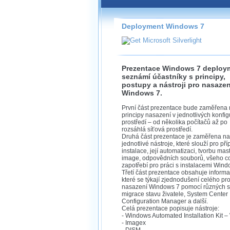
Záznamy na našem webu může
přímo na stránce s využitím 
Silverlight
přehrávače.
Deployment Windows 7
Stránka se sama rozhodne, na
technologie podporuje Váš pro
použít, abyste záznam mohli s
možné kvalitě.
Prezentace Windows 7 deploy
seznámí účastníky s principy,
postupy a nástroji pro nasazen
Windows 7.
První část prezentace bude zaměřena
Stahování 
principy nasazení v jednotlivých konfi
prostředí – od několika počítačů až po
rozsáhlá síťová prostředí.
Víme, že občas chcete sledov
Druhá část prezentace je zaměřena na
kde není připojení k internet
jednotlivé nástroje, které slouží pro př
neumožňuje, proto umožňuje
instalace, její automatizaci, tvorbu mas
záznamů.
image, odpovědních souborů, všeho co
zapotřebí pro práci s instalacemi Wind
Třetí část prezentace obsahuje informa
Velmi staré záznamy máme hi
které se týkají zjednodušení celého pr
ve formátu, který není vhodný
nasazení Windows 7 pomocí různých sk
proto je ke stažení nenabízím
migrace stavu živatele, System Center
Configuration Manager a další.
Celá prezentace popisuje nástroje:
- Windows Automated Installation Kit 
- Imagex