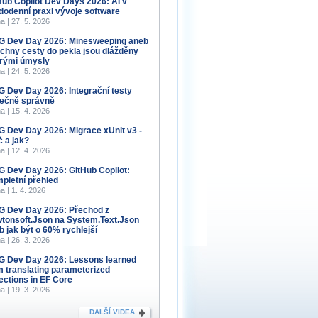
Hub Copilot Dev Days 2026: AI v
dodenní praxi vývoje software
a | 27. 5. 2026
 Dev Day 2026: Minesweeping aneb
chny cesty do pekla jsou dlážděny
rými úmysly
a | 24. 5. 2026
 Dev Day 2026: Integrační testy
ečně správně
a | 15. 4. 2026
 Dev Day 2026: Migrace xUnit v3 -
č a jak?
a | 12. 4. 2026
 Dev Day 2026: GitHub Copilot:
pletní přehled
a | 1. 4. 2026
 Dev Day 2026: Přechod z
tonsoft.Json na System.Text.Json
b jak být o 60% rychlejší
a | 26. 3. 2026
 Dev Day 2026: Lessons learned
m translating parameterized
lections in EF Core
a | 19. 3. 2026
DALŠÍ VIDEA