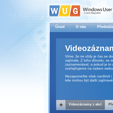
Úvod
O nás
Přednáše
Videozáznam
Víme, že ne vždy je čas se dos
zajímala. Z toho důvodu, se 
zaznamenávat, a pokud je to 
zveřejňujeme na našem webu
Nezapomeňte však navštívit i 
kde mohou být další zajímavé 
Videozáznamy z akcí
Př
Přehrávač v