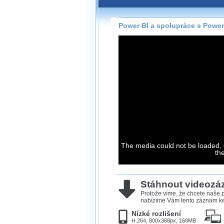
Záznamy na našem webu může
přímo na stránce s využitím 
Silverlight
přehrávače.
Power BI a spolupráce s Power
Stránka se sama rozhodne, na
technologie podporuje Váš pro
použít, abyste záznam mohli s
možné kvalitě.
Stahování 
Víme, že občas chcete sledov
kde není připojení k internet
The media could not be loaded, 
neumožňuje, proto umožňuje
th
záznamů.
Velmi staré záznamy máme hi
ve formátu, který není vhodný
Stáhnout videoz
proto je ke stažení nenabízím
Protože víme, že chcete naše p
nabízíme Vám tento záznam ke 
Nízké rozlišení
H.264, 800x368px, 168MB