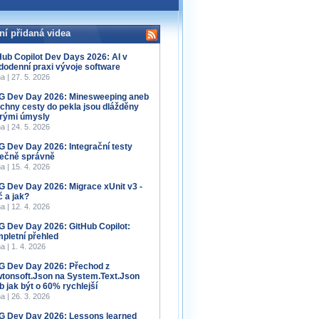
ní přidaná videa
Hub Copilot Dev Days 2026: AI v
dodenní praxi vývoje software
a | 27. 5. 2026
 Dev Day 2026: Minesweeping aneb
chny cesty do pekla jsou dlážděny
rými úmysly
a | 24. 5. 2026
 Dev Day 2026: Integrační testy
ečně správně
a | 15. 4. 2026
 Dev Day 2026: Migrace xUnit v3 -
č a jak?
a | 12. 4. 2026
 Dev Day 2026: GitHub Copilot:
pletní přehled
a | 1. 4. 2026
 Dev Day 2026: Přechod z
tonsoft.Json na System.Text.Json
b jak být o 60% rychlejší
a | 26. 3. 2026
 Dev Day 2026: Lessons learned