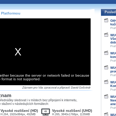
te pohodlně sledovat
našeho
HTML 5
nebo
Posled
 Platformou
 základě toho, jaké
Git
kaž
hlížeč, který přehrávač
Prah
ledovat v nejvyšší
WUG
Vše
dob
Prah
WUG
záznamů
kon
Prah
at záznamy i v místech,
WUG
u, což současný přehrávač
pro
either because the server or network failed or because
me stahování vybraných
Prah
e format is not supported.
WUG
Kom
storicky uložené
Záznam pro Vás zpracoval a připravil: David Gešvindr
Prah
 pro stahování,
áznam
e.
WUG
řednášky sledovat i v místech bez připojení k internetu,
New
stažení v následujících formátech:
ane
Prah
Vysoké rozlišení (HD)
Vysoké rozlišení (UHD)
H.264, 1920x884px, 492MB
H.265, 3840x1768px, 1135MB
WUG