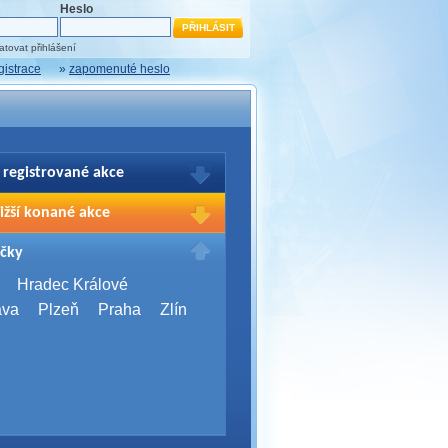
Heslo
tovat přihlášení
gistrace
»
zapomenuté heslo
 registrované akce
brazení Vašich registrací na akce
ižší konané akce
sím přihlašte.
2026,
Brno
čky
Days 2026
2026,
Brno
Hradec Králové
Server Bootcamp 2026
ava
Plzeň
Praha
Zlín