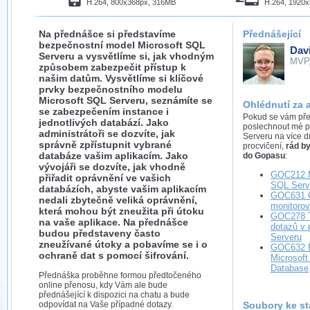
H.264, 800x368px, 316MB
H.264, 1920
Na přednášce si představíme
Přednášející
bezpečnostní model Microsoft SQL
Dav
Serveru a vysvětlíme si, jak vhodným
MVP
způsobem zabezpečit přístup k
našim datům. Vysvětlíme si klíčové
prvky bezpečnostního modelu
Microsoft SQL Serveru, seznámíte se
Ohlédnutí za 
se zabezpečením instance i
Pokud se vám předn
jednotlivých databází. Jako
poslechnout mé p
administrátoři se dozvíte, jak
Serveru na více dn
správně zpřístupnit vybrané
procvičení,
rád b
databáze vašim aplikacím. Jako
do Gopasu
:
vývojáři se dozvíte, jak vhodně
GOC212 M
přiřadit oprávnění ve vašich
SQL Serve
databázích, abyste vašim aplikacím
GOC631 O
nedali zbytečně veliká oprávnění,
monitoro
která mohou být zneužita při útoku
GOC278 T
na vaše aplikace. Na přednášce
dotazů v 
budou představeny často
Serveru
zneužívané útoky a pobavíme se i o
GOC632 P
ochraně dat s pomocí šifrování.
Microsof
Database
Přednáška proběhne formou předtočeného
online přenosu, kdy Vám ale bude
přednášející k dispozici na chatu a bude
odpovídat na Vaše případné dotazy.
Soubory ke st