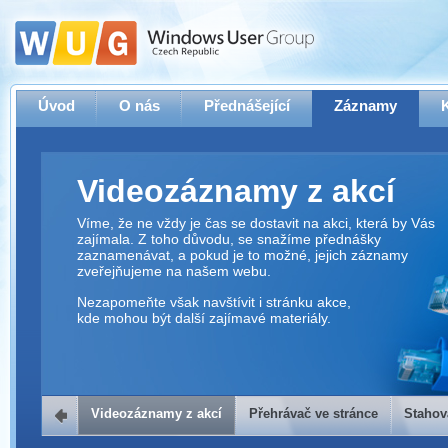
Úvod
O nás
Přednášející
Záznamy
Videozáznamy z akcí
Víme, že ne vždy je čas se dostavit na akci, která by Vás
zajímala. Z toho důvodu, se snažíme přednášky
zaznamenávat, a pokud je to možné, jejich záznamy
zveřejňujeme na našem webu.
Nezapomeňte však navštívit i stránku akce,
kde mohou být další zajímavé materiály.
Videozáznamy z akcí
Přehrávač ve stránce
Stahov
Přehrávač ve stránce