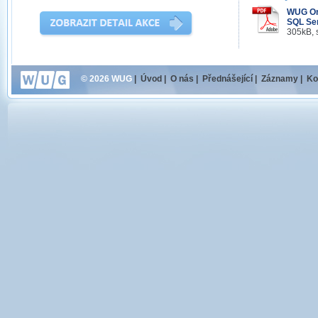
WUG Onl
SQL Ser
305kB, 
© 2026 WUG
|
Úvod
|
O nás
|
Přednášející
|
Záznamy
|
Ko