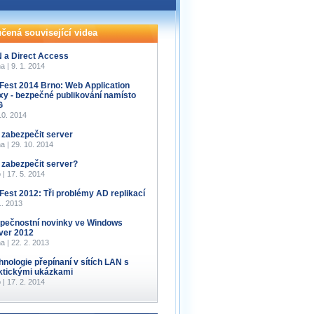
čená související videa
 a Direct Access
a | 9. 1. 2014
Fest 2014 Brno: Web Application
xy - bezpečné publikování namísto
G
10. 2014
 zabezpečit server
a | 29. 10. 2014
 zabezpečit server?
 | 17. 5. 2014
Fest 2012: Tři problémy AD replikací
1. 2013
pečnostní novinky ve Windows
ver 2012
a | 22. 2. 2013
hnologie přepínaní v sítích LAN s
ktickými ukázkami
 | 17. 2. 2014