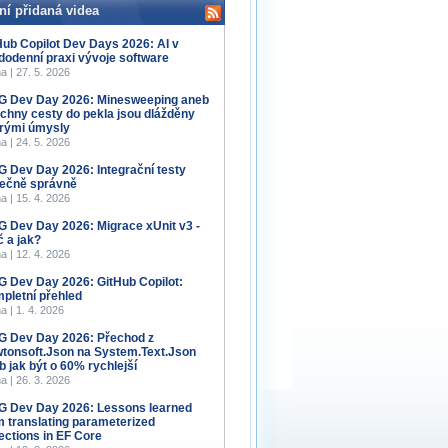
ní přidaná videa
Hub Copilot Dev Days 2026: AI v
dodenní praxi vývoje software
a | 27. 5. 2026
 Dev Day 2026: Minesweeping aneb
chny cesty do pekla jsou dlážděny
rými úmysly
a | 24. 5. 2026
 Dev Day 2026: Integrační testy
ečně správně
a | 15. 4. 2026
 Dev Day 2026: Migrace xUnit v3 -
č a jak?
a | 12. 4. 2026
 Dev Day 2026: GitHub Copilot:
pletní přehled
a | 1. 4. 2026
 Dev Day 2026: Přechod z
tonsoft.Json na System.Text.Json
b jak být o 60% rychlejší
a | 26. 3. 2026
 Dev Day 2026: Lessons learned
m translating parameterized
lections in EF Core