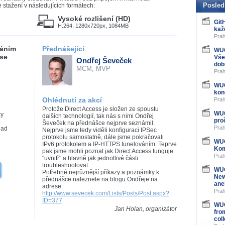
Posled
stažení v následujících formátech:
Vysoké rozlišení (HD)
Git
H.264, 1280x720px, 1084MB
kaž
Prah
váním
Přednášející
WUG
 se
Vše
Ondřej Ševeček
dob
MCM, MVP
Prah
WUG
kon
Ohlédnutí za akcí
Prah
Protože Direct Access je složen ze spoustu
WUG
cy
dalších technologií, tak nás s nimi Ondřej
pro
Ševeček na přednášce nejprve seznámil.
Prah
lad
Nejprve jsme tedy viděli konfiguraci IPSec
protokolu samostatně, dále jsme pokračovali
WUG
IPv6 protokolem a IP-HTTPS tunelováním. Teprve
Kom
pak jsme mohli poznat jak Direct Access funguje
Prah
"uvnitř" a hlavně jak jednotlivé části
troubleshootovat.
WUG
Potřebné nejrůznější příkazy a poznámky k
New
přednášce naleznete na blogu Ondřeje na
ane
adrese:
Prah
http://www.sevecek.com/Lists/Posts/Post.aspx?
ID=377
WUG
Jan Holan, organizátor
fro
col