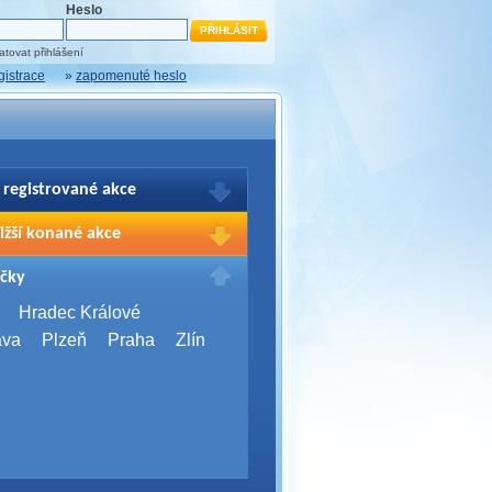
Heslo
tovat přihlášení
gistrace
»
zapomenuté heslo
 registrované akce
brazení Vašich registrací na akce
ižší konané akce
sím přihlašte.
2026,
Brno
čky
Days 2026
2026,
Brno
Hradec Králové
Server Bootcamp 2026
ava
Plzeň
Praha
Zlín