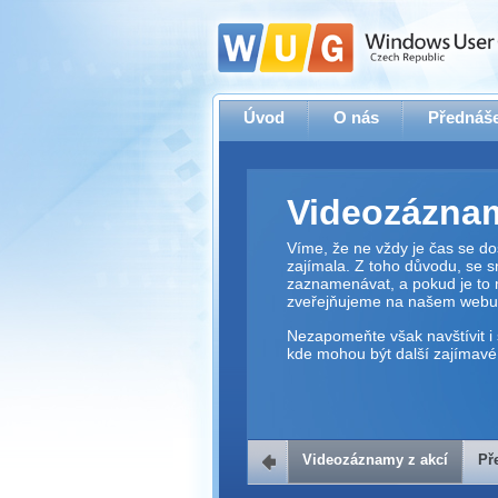
Úvod
O nás
Přednáše
Videozáznam
Víme, že ne vždy je čas se dos
zajímala. Z toho důvodu, se 
zaznamenávat, a pokud je to 
zveřejňujeme na našem webu
Nezapomeňte však navštívit i 
kde mohou být další zajímavé 
Videozáznamy z akcí
Př
Přehrávač v