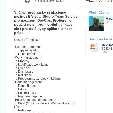
H.264, 800x368px, 435MB
H.264, 1920
V rámci přednášky si ukážeme
Přednášející
možnosti Visual Studio Team Service
Rad
pro nasazení DevOps. Probereme
Work
použití nejen pro mobilní aplikace,
ale i pro další typy aplikací a řízení
práce.
Soubory ke st
Obsah přednášky:
DevOps
-User management
3083kB,
o Typy uživatelů
line
o Licencování
-Work management
o Procesy
o Modifikace work itemu
o Queries
o Dashboard
o Notifikace
o Propojení se zdrojovým kódem
-Code management
o Repositories
o Editor
o Pull requesty
o Right management
-Build & Release management
o Build (Mobilni aplikace, Web aplikace, JS
kód)
o Releases