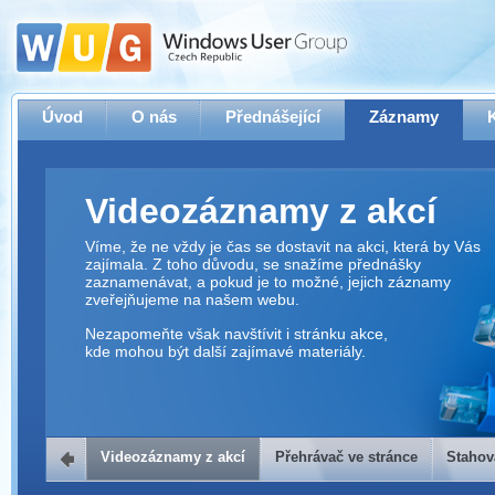
Úvod
O nás
Přednášející
Záznamy
Videozáznamy z akcí
Víme, že ne vždy je čas se dostavit na akci, která by Vás
zajímala. Z toho důvodu, se snažíme přednášky
zaznamenávat, a pokud je to možné, jejich záznamy
zveřejňujeme na našem webu.
Nezapomeňte však navštívit i stránku akce,
kde mohou být další zajímavé materiály.
Videozáznamy z akcí
Přehrávač ve stránce
Stahov
Přehrávač ve stránce