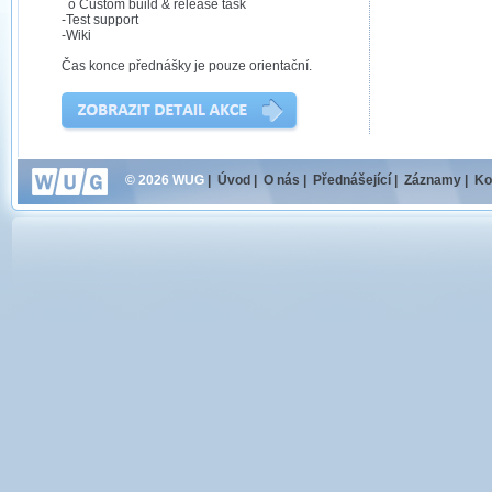
o Custom build & release task
-Test support
-Wiki
Čas konce přednášky je pouze orientační.
© 2026 WUG
|
Úvod
|
O nás
|
Přednášející
|
Záznamy
|
Ko