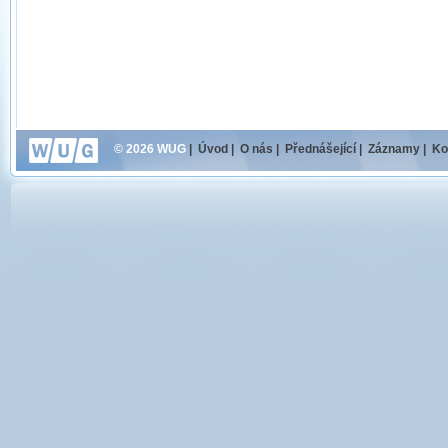
© 2026 WUG
|
Úvod
|
O nás
|
Přednášející
|
Záznamy
|
Ko