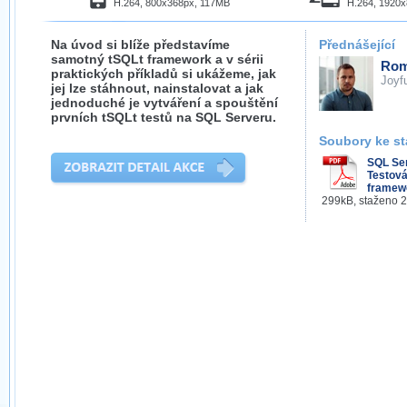
H.264, 800x368px, 117MB
H.264, 1920
Na úvod si blíže představíme
Přednášející
samotný tSQLt framework a v sérii
Rom
praktických příkladů si ukážeme, jak
Joyf
jej lze stáhnout, nainstalovat a jak
jednoduché je vytváření a spouštění
prvních tSQLt testů na SQL Serveru.
Soubory ke st
SQL Se
Testová
framew
299kB, staženo 