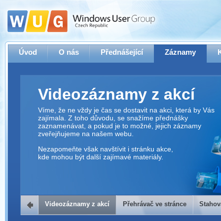
Úvod
O nás
Přednášející
Záznamy
Videozáznamy z akcí
Víme, že ne vždy je čas se dostavit na akci, která by Vás
zajímala. Z toho důvodu, se snažíme přednášky
zaznamenávat, a pokud je to možné, jejich záznamy
zveřejňujeme na našem webu.
Nezapomeňte však navštívit i stránku akce,
kde mohou být další zajímavé materiály.
Videozáznamy z akcí
Přehrávač ve stránce
Stahov
Přehrávač ve stránce