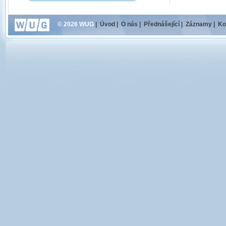
© 2026 WUG
|
Úvod
|
O nás
|
Přednášející
|
Záznamy
|
Ko