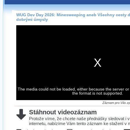
Záznamy na našem webu můžete pohodlně sledovat
přímo na stránce s využitím našeho
HTML 5
nebo
Silverlight
přehrávače.
WUG Dev Day 2026: Minesweeping aneb Všechny cesty d
dobrými úmysly
Stránka se sama rozhodne, na základě toho, jaké
technologie podporuje Váš prohlížeč, který přehrávač
použít, abyste záznam mohli sledovat v nejvyšší
možné kvalitě.
Stahování záznamů
Víme, že občas chcete sledovat záznamy i v místech,
kde není připojení k internetu, což současný přehrávač
neumožňuje, proto umožňujeme stahování vybraných
The media could not be loaded, either because the server or
záznamů.
the format is not supported.
Velmi staré záznamy máme historicky uložené
ve formátu, který není vhodný pro stahování,
Záznam pro Vás zpr
proto je ke stažení nenabízíme.
Stáhnout videozáznam
Protože víme, že chcete naše přednášky sledovat i v
internetu, nabízíme Vám tento záznam ke stažení v n