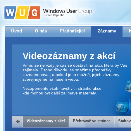
Úvod
O nás
Přednášející
Záznamy
Videozáznamy z akcí
Víme, že ne vždy je čas se dostavit na akci, která by Vás
zajímala. Z toho důvodu, se snažíme přednášky
zaznamenávat, a pokud je to možné, jejich záznamy
zveřejňujeme na našem webu.
Nezapomeňte však navštívit i stránku akce,
kde mohou být další zajímavé materiály.
Videozáznamy z akcí
Přehrávač ve stránce
Stahov
Přehrávač ve stránce