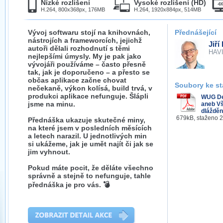
Nízké rozlišení
Vysoké rozlišení (HD)
H.264, 800x368px, 176MB
H.264, 1920x884px, 514MB
Vývoj softwaru stojí na knihovnách,
Přednášející
nástrojích a frameworcích, jejichž
Jiří
autoři dělali rozhodnutí s těmi
HAVIT
nejlepšími úmysly. My je pak jako
vývojáři používáme – často přesně
tak, jak je doporučeno – a přesto se
občas aplikace začne chovat
Soubory ke st
nečekaně, výkon kolísá, build trvá, v
produkci aplikace nefunguje. Šlápli
WUG De
jsme na minu.
aneb Vš
dlážděn
679kB, staženo 
Přednáška ukazuje skutečné miny,
na které jsem v posledních měsících
a letech narazil. U jednotlivých min
si ukážeme, jak je umět najít či jak se
jim vyhnout.
Pokud máte pocit, že děláte všechno
správně a stejně to nefunguje, tahle
přednáška je pro vás. 💣