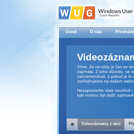
Úvod
O nás
Přednáše
Videozáznam
Víme, že ne vždy je čas se dos
zajímala. Z toho důvodu, se 
zaznamenávat, a pokud je to 
zveřejňujeme na našem webu
Nezapomeňte však navštívit i 
kde mohou být další zajímavé 
Videozáznamy z akcí
Př
Přehrávač v