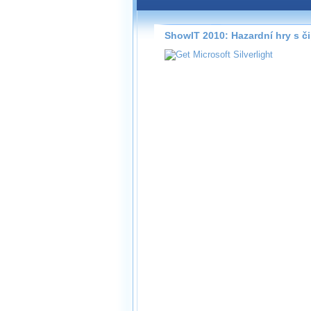
Záznamy na našem webu může
přímo na stránce s využitím 
Silverlight
přehrávače.
ShowIT 2010: Hazardní hry s č
Stránka se sama rozhodne, na
technologie podporuje Váš pro
použít, abyste záznam mohli s
možné kvalitě.
Stahování 
Víme, že občas chcete sledov
kde není připojení k internet
neumožňuje, proto umožňuje
záznamů.
Velmi staré záznamy máme hi
ve formátu, který není vhodný
proto je ke stažení nenabízím