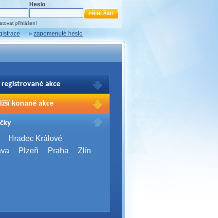
Heslo
tovat přihlášení
gistrace
»
zapomenuté heslo
 registrované akce
brazení Vašich registrací na akce
ižší konané akce
sím přihlašte.
2026,
Brno
čky
Days 2026
2026,
Brno
Hradec Králové
Server Bootcamp 2026
ava
Plzeň
Praha
Zlín