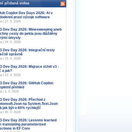
ní přidaná videa
Hub Copilot Dev Days 2026: AI v
dodenní praxi vývoje software
a | 27. 5. 2026
 Dev Day 2026: Minesweeping aneb
chny cesty do pekla jsou dlážděny
rými úmysly
a | 24. 5. 2026
 Dev Day 2026: Integrační testy
ečně správně
a | 15. 4. 2026
 Dev Day 2026: Migrace xUnit v3 -
č a jak?
a | 12. 4. 2026
 Dev Day 2026: GitHub Copilot:
pletní přehled
a | 1. 4. 2026
 Dev Day 2026: Přechod z
tonsoft.Json na System.Text.Json
b jak být o 60% rychlejší
a | 26. 3. 2026
 Dev Day 2026: Lessons learned
m translating parameterized
lections in EF Core