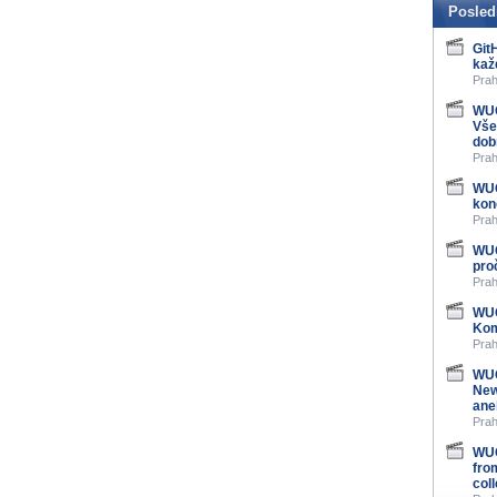
Posled
Git
kaž
Prah
WUG
Vše
dob
Prah
WUG
kon
Prah
WUG
pro
Prah
WUG
Kom
Prah
WUG
New
ane
Prah
WUG
fro
col