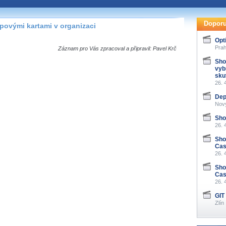
te pohodlně sledovat
našeho
HTML 5
nebo
Doporu
ipovými kartami v organizaci
 základě toho, jaké
Opt
hlížeč, který přehrávač
Prah
Záznam pro Vás zpracoval a připravil: Pavel Krč
ledovat v nejvyšší
Sho
vyb
sku
26. 
Dep
Nový
záznamů
Sho
26. 
at záznamy i v místech,
u, což současný přehrávač
Sho
me stahování vybraných
Cas
26. 
Sho
storicky uložené
Case
 pro stahování,
26. 
e.
GIT
Zlín