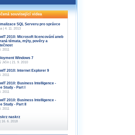
čená související videa
imalizace SQL Serveru pro správce
a | 4. 11. 2013
wIT 2010: Microsoft licencování aneb
raná témata, mýty, pověry a
tečnost
4. 2011
loyment Windows 7
 Jičín | 21. 9. 2010
wIT 2010: Internet Explorer 9
4. 2011
wIT 2010: Business Intelligence -
e Study - Part I
4. 2011
wIT 2010: Business Intelligence -
 Study - Part II
4. 2011
 skrz naskrz
 | 16. 6. 2018