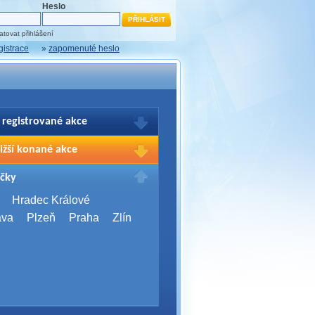
Heslo
tovat přihlášení
gistrace
»
zapomenuté heslo
 registrované akce
brazení Vašich registrací na akce
ižší konané akce
sím přihlašte.
2026,
Brno
čky
Days 2026
2026,
Brno
Hradec Králové
Server Bootcamp 2026
ava
Plzeň
Praha
Zlín