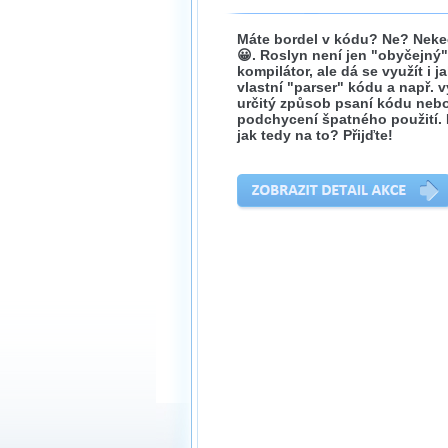
Máte bordel v kódu? Ne? Neke
😀. Roslyn není jen "obyčejný"
kompilátor, ale dá se využít i j
vlastní "parser" kódu a např. v
určitý způsob psaní kódu neb
podchycení špatného použití. 
jak tedy na to? Přijďte!