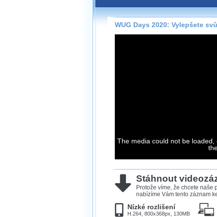
Záznamy na našem webu může
přímo na stránce s využitím 
Silverlight
přehrávače.
WUG Days 2020: Vylepšete sv
Stránka se sama rozhodne, na
technologie podporuje Váš pro
použít, abyste záznam mohli s
možné kvalitě.
Stahování 
Víme, že občas chcete sledov
kde není připojení k internet
The media could not be loaded, 
neumožňuje, proto umožňuje
th
záznamů.
Velmi staré záznamy máme hi
ve formátu, který není vhodný
Stáhnout videoz
proto je ke stažení nenabízím
Protože víme, že chcete naše p
nabízíme Vám tento záznam ke 
Nízké rozlišení
H.264, 800x368px, 130MB