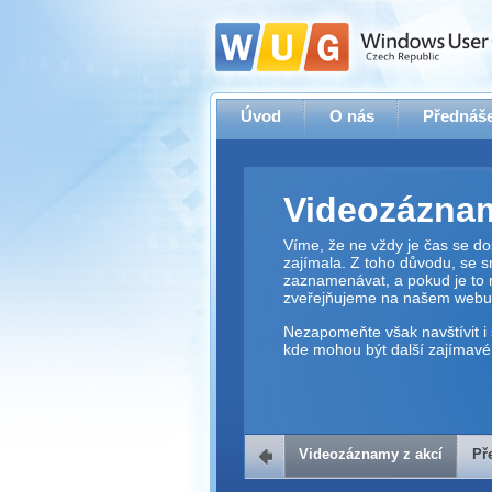
Úvod
O nás
Přednáše
Videozáznam
Víme, že ne vždy je čas se dos
zajímala. Z toho důvodu, se 
zaznamenávat, a pokud je to 
zveřejňujeme na našem webu
Nezapomeňte však navštívit i 
kde mohou být další zajímavé 
Videozáznamy z akcí
Př
Přehrávač v