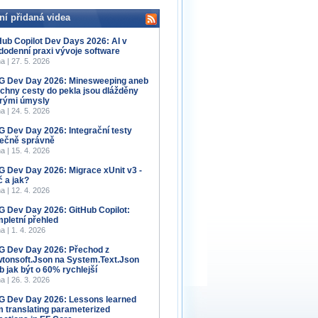
ní přidaná videa
Hub Copilot Dev Days 2026: AI v
dodenní praxi vývoje software
a | 27. 5. 2026
 Dev Day 2026: Minesweeping aneb
chny cesty do pekla jsou dlážděny
rými úmysly
a | 24. 5. 2026
 Dev Day 2026: Integrační testy
ečně správně
a | 15. 4. 2026
 Dev Day 2026: Migrace xUnit v3 -
č a jak?
a | 12. 4. 2026
 Dev Day 2026: GitHub Copilot:
pletní přehled
a | 1. 4. 2026
 Dev Day 2026: Přechod z
tonsoft.Json na System.Text.Json
b jak být o 60% rychlejší
a | 26. 3. 2026
 Dev Day 2026: Lessons learned
m translating parameterized