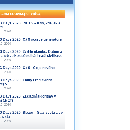
čená související videa
 Days 2020: .NET 5 – Kdo, kde jak a
ým
10. 2020
 Days 2020: C# 9 source generators
10. 2020
 Days 2020: Zvrhlé okénko: Datum a
 aneb velkolepé selhání naší civilizace
10. 2020
 Days 2020: C# 9 - Co je nového
10. 2020
 Days 2020: Entity Framework
re) 5
10. 2020
 Days 2020: Základní algoritmy v
xi (.NET)
10. 2020
 Days 2020: Blazor – Stav světa a co
chystá
10. 2020