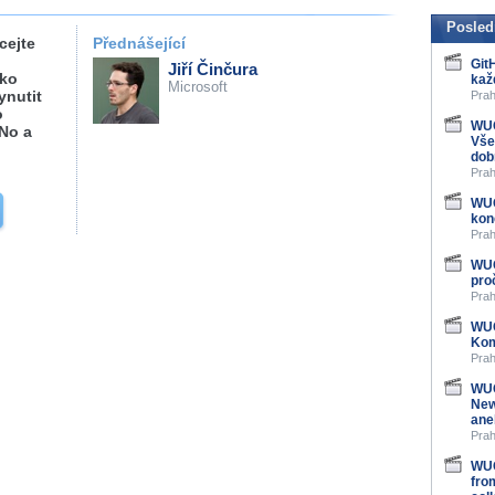
Posled
cejte
Přednášející
Git
Jiří Činčura
ako
kaž
Microsoft
ynutit
Prah
o
WUG
No a
Vše
dob
Prah
WUG
kon
Prah
WUG
pro
Prah
WUG
Kom
Prah
WUG
New
ane
Prah
WUG
fro