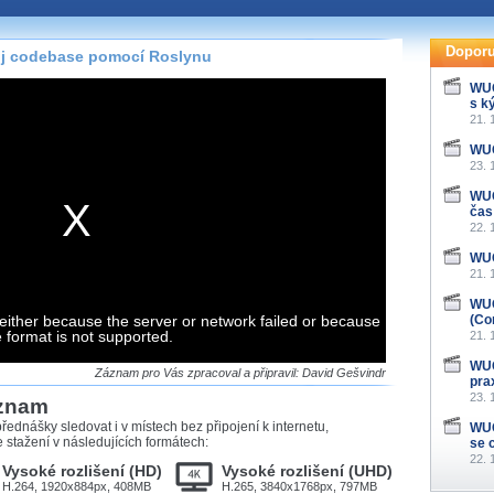
te pohodlně sledovat
našeho
HTML 5
nebo
Doporu
ůj codebase pomocí Roslynu
 základě toho, jaké
WUG
s k
hlížeč, který přehrávač
21. 
ledovat v nejvyšší
WUG
23. 
WUG
čas
22. 
záznamů
WUG
21. 
at záznamy i v místech,
u, což současný přehrávač
WUG
either because the server or network failed or because
me stahování vybraných
(Co
e format is not supported.
21. 
WUG
storicky uložené
Záznam pro Vás zpracoval a připravil: David Gešvindr
pra
 pro stahování,
23. 
áznam
e.
řednášky sledovat i v místech bez připojení k internetu,
WUG
stažení v následujících formátech:
se 
22. 
Vysoké rozlišení (HD)
Vysoké rozlišení (UHD)
H.264, 1920x884px, 408MB
H.265, 3840x1768px, 797MB