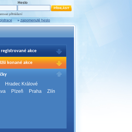
Heslo
tovat přihlášení
gistrace
»
zapomenuté heslo
 registrované akce
brazení Vašich registrací na akce
ižší konané akce
sím přihlašte.
2026,
Brno
čky
Days 2026
2026,
Brno
Hradec Králové
Server Bootcamp 2026
ava
Plzeň
Praha
Zlín