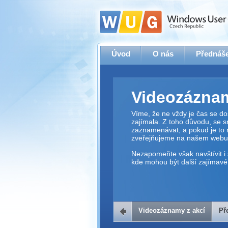
Úvod
O nás
Přednáše
Videozáznam
Víme, že ne vždy je čas se dos
zajímala. Z toho důvodu, se 
zaznamenávat, a pokud je to 
zveřejňujeme na našem webu
Nezapomeňte však navštívit i 
kde mohou být další zajímavé 
Videozáznamy z akcí
Př
Přehrávač v