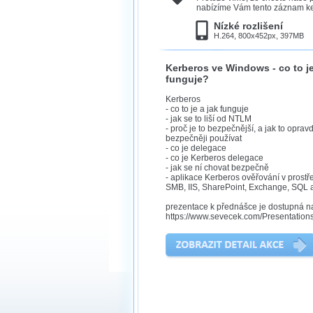
nabízíme Vám tento záznam ke 
Nízké rozlišení
H.264, 800x452px, 397MB
Kerberos ve Windows - co to je
funguje?
Kerberos
- co to je a jak funguje
- jak se to liší od NTLM
- proč je to bezpečnější, a jak to oprav
bezpečněji používat
- co je delegace
- co je Kerberos delegace
- jak se ní chovat bezpečně
- aplikace Kerberos ověřování v prostř
SMB, IIS, SharePoint, Exchange, SQL a
prezentace k přednášce je dostupná n
https://www.sevecek.com/Presentatio