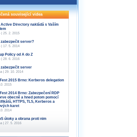
čená související videa
 Active Directory nakládá s Vaším
lem
 | 25. 2. 2015
 zabezpečit server?
 | 17. 5. 2014
up Policy od A do Z
 | 28. 6. 2016
 zabezpečit server
a | 29. 10. 2014
Fest 2015 Brno: Kerberos delegation
10. 2015
Fest 2014 Brno: Zabezpečení RDP
prve obecně a hned potom pomocí
tifikátů, HTTPS, TLS, Kerberos a
ových karet
10. 2014
S útoky a obrana proti nim
a | 27. 5. 2016