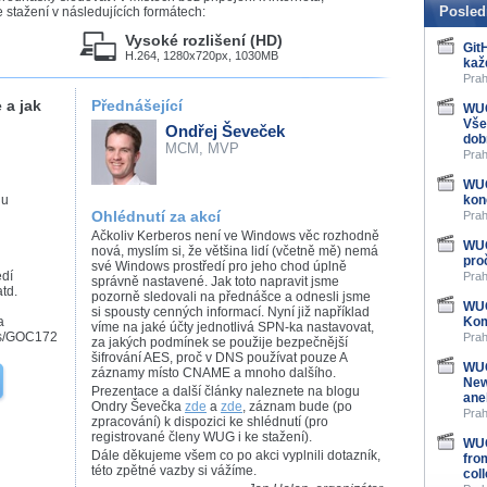
Posled
stažení v následujících formátech:
Vysoké rozlišení (HD)
Git
H.264, 1280x720px, 1030MB
kaž
Prah
 a jak
Přednášející
WUG
Vše
Ondřej Ševeček
dob
MCM, MVP
Prah
WUG
du
kon
Ohlédnutí za akcí
Prah
Ačkoliv Kerberos není ve Windows věc rozhodně
WUG
nová, myslím si, že většina lidí (včetně mě) nemá
pro
své Windows prostředí pro jeho chod úplně
edí
Prah
správně nastavené. Jak toto napravit jsme
td.
pozorně sledovali na přednášce a odnesli jsme
WUG
si spousty cenných informací. Nyní již například
a
Kom
víme na jaké účty jednotlivá SPN-ka nastavovat,
ns/GOC172
Prah
za jakých podmínek se použije bezpečnější
šifrování AES, proč v DNS používat pouze A
WUG
záznamy místo CNAME a mnoho dalšího.
New
Prezentace a další články naleznete na blogu
ane
Ondry Ševečka
zde
a
zde
, záznam bude (po
Prah
zpracování) k dispozici ke shlédnutí (pro
registrované členy WUG i ke stažení).
WUG
Dále děkujeme všem co po akci vyplnili dotazník,
fro
této zpětné vazby si vážíme.
col