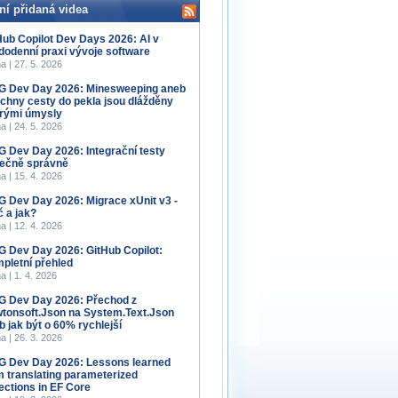
ní přidaná videa
Hub Copilot Dev Days 2026: AI v
dodenní praxi vývoje software
a | 27. 5. 2026
 Dev Day 2026: Minesweeping aneb
chny cesty do pekla jsou dlážděny
rými úmysly
a | 24. 5. 2026
 Dev Day 2026: Integrační testy
ečně správně
a | 15. 4. 2026
 Dev Day 2026: Migrace xUnit v3 -
č a jak?
a | 12. 4. 2026
 Dev Day 2026: GitHub Copilot:
pletní přehled
a | 1. 4. 2026
 Dev Day 2026: Přechod z
tonsoft.Json na System.Text.Json
b jak být o 60% rychlejší
a | 26. 3. 2026
 Dev Day 2026: Lessons learned
m translating parameterized
lections in EF Core