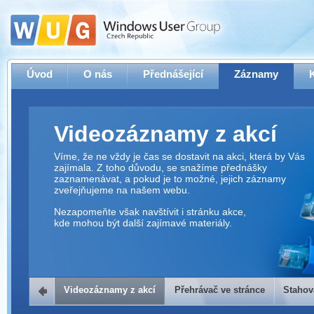
Úvod
O nás
Přednášející
Záznamy
Videozáznamy z akcí
Víme, že ne vždy je čas se dostavit na akci, která by Vás
zajímala. Z toho důvodu, se snažíme přednášky
zaznamenávat, a pokud je to možné, jejich záznamy
zveřejňujeme na našem webu.
Nezapomeňte však navštívit i stránku akce,
kde mohou být další zajímavé materiály.
Videozáznamy z akcí
Přehrávač ve stránce
Stahov
Přehrávač ve stránce