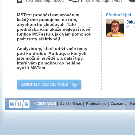
H.264, 800x368px, 165MB
H.264, 1920x884px, 479MB
MSTest prochází omlazováním,
Přednášející
každý den pracujeme na tom,
Jak
abychom ho zlepšovali. Tato
Micr
přednáška vám ukáže nejlepší nové
funkce MSTestu a jak vám pomohou
psát testy efektivněji.
Analyzátory, které udrží vaše testy
pod kontrolou. Atributy, o kterých
jste možná nevěděli, a další tipy,
které vám pomohou co nejlépe
využít MSTest.
© 2026 WUG
|
Úvod
|
O nás
|
Přednášející
|
Záznamy
|
Ko