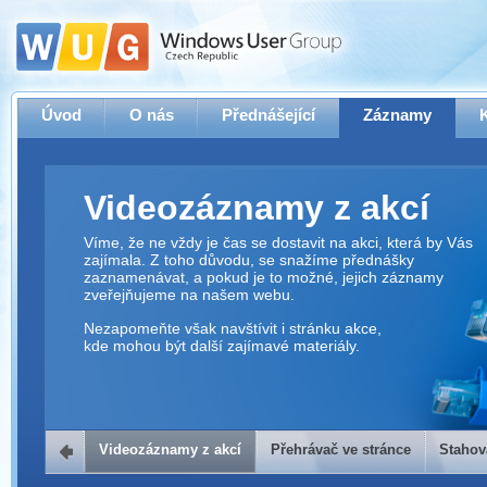
Úvod
O nás
Přednášející
Záznamy
Videozáznamy z akcí
Víme, že ne vždy je čas se dostavit na akci, která by Vás
zajímala. Z toho důvodu, se snažíme přednášky
zaznamenávat, a pokud je to možné, jejich záznamy
zveřejňujeme na našem webu.
Nezapomeňte však navštívit i stránku akce,
kde mohou být další zajímavé materiály.
Videozáznamy z akcí
Přehrávač ve stránce
Stahov
Přehrávač ve stránce