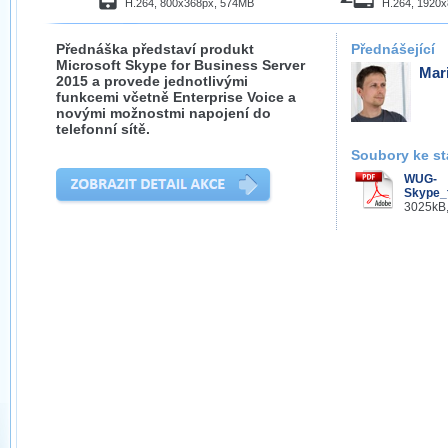
H.264, 800x368px, 574MB
H.264, 1920
Přednáška představí produkt
Přednášející
Microsoft Skype for Business Server
Mar
2015 a provede jednotlivými
funkcemi včetně Enterprise Voice a
novými možnostmi napojení do
telefonní sítě.
Soubory ke st
WUG-
Skype_
3025kB,