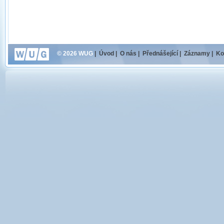
© 2026 WUG
|
Úvod
|
O nás
|
Přednášející
|
Záznamy
|
Ko