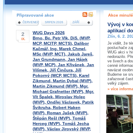
Účast na přednáškách WUG je zcela zdarma. Na WUGu
můžete přednášet i Vy, stačí se domluvit s organizátory
pobočky.
Připravované akce
Akce minulé
ČERVENEC
SRPEN 2026
ZÁŘÍ
Vývoj v ko
VÍCE O WUG
aplikací d
WUG Days 2026
2
Zlín, 6. 2. 20
Brno, Bc. Petr Vlk, DiS. (MVP,
IX.
MCP, MCITP, MCTS), Dalibor
Je vidět, že t
posluchače za
Kačmář, Ing. Marek Chmel,
WUG akci v hist
MSc (MVP, MCT), Jakub Jareš,
nedorazilo. Př
Jan Grundmann, Jan Hájek
ve švech a dou
(MVP, MCP), Jan Křivánek, Jan
cenné informac
Vilímek, Jiří Činčura, Jiří
navázat osobní
Budeme se sna
Pokorný (MCP, MCTS), Karel
zařazovat častě
Zikmund, Martin Dybal (MVP),
velký zájem.
Martin Zikmund (MVP), Mgr.
» více inform
Michael Grafnetter (MVP), Mgr.
Vít Špalek, Miroslav Holec
(MVP), Ondřej Václavek, Patrik
Švikruha, Robert Haken
(MVP), Roman Jašek (MVP),
Štěpán Rešl (MVP), Tomáš
Herceg (MVP), Tomáš Jecha
(MVP), Václav Jirovský (MVP,