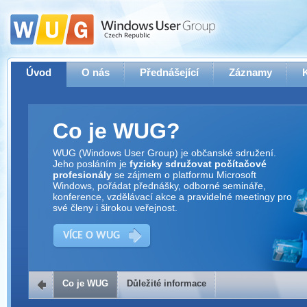
Úvod
O nás
Přednášející
Záznamy
Co je WUG?
WUG (Windows User Group) je občanské sdružení.
Jeho posláním je
fyzicky sdružovat počítačové
profesionály
se zájmem o platformu Microsoft
Windows, pořádat přednášky, odborné semináře,
konference, vzdělávací akce a pravidelné meetingy pro
své členy i širokou veřejnost.
VÍCE O WUG
Co je WUG
Důležité informace
Důležité informace