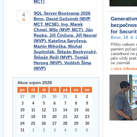
MCT)
SQL Server Bootcamp 2026
4
Generativn
Brno, David Gešvindr (MVP,
IX.
MCT, MCSE), Ing. Marek
bezpečnost
Chmel, MSc (MVP, MCT), Ján
for Securit
Repka, Jiří Činčura, Jiří Neoral
Brno, 18. 6.
(MVP), Kateřina Saryčeva,
Přišlo celkem m
Martin Mihočka, Michal
parném počasí
Suplinčák, Štěpán Bechynský,
zasednout na 
Štěpán Rešl (MVP), Tomáš
jako vždy prak
Herceg (MVP), Vojtěch Šíma
se zasmáli.
(MVP)
» více inform
Akce srpen 2026
po
út
st
čt
pá
so
ne
27
28
29
30
31
1
2
3
4
5
6
7
8
9
10
11
12
13
14
15
16
17
18
19
20
21
22
23
24
25
26
27
28
29
30
31
1
2
3
4
5
6