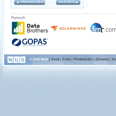
PŘEDCHOZÍ MĚSÍC
DALŠÍ MĚSÍC
Partneři
© 2026 WUG
|
Úvod
|
O nás
|
Přednášející
|
Záznamy
|
Ko