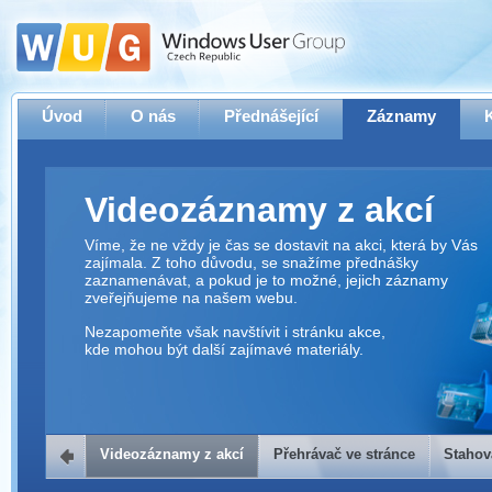
Úvod
O nás
Přednášející
Záznamy
Videozáznamy z akcí
Víme, že ne vždy je čas se dostavit na akci, která by Vás
zajímala. Z toho důvodu, se snažíme přednášky
zaznamenávat, a pokud je to možné, jejich záznamy
zveřejňujeme na našem webu.
Nezapomeňte však navštívit i stránku akce,
kde mohou být další zajímavé materiály.
Videozáznamy z akcí
Přehrávač ve stránce
Stahov
Přehrávač ve stránce