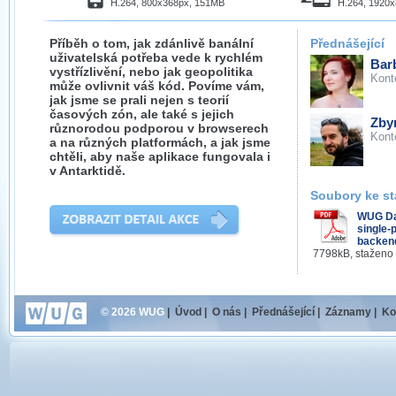
H.264, 800x368px, 151MB
H.264, 1920
Příběh o tom, jak zdánlivě banální
Přednášející
uživatelská potřeba vede k rychlém
Bar
vystřízlivění, nebo jak geopolitika
Kont
může ovlivnit váš kód. Povíme vám,
jak jsme se prali nejen s teorií
časových zón, ale také s jejich
Zby
různorodou podporou v browserech
Kont
a na různých platformách, a jak jsme
chtěli, aby naše aplikace fungovala i
v Antarktidě.
Soubory ke st
WUG Da
single-
backen
7798kB, staženo
© 2026 WUG
|
Úvod
|
O nás
|
Přednášející
|
Záznamy
|
Ko