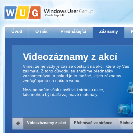
Úvod
O nás
Přednášející
Záznamy
Videozáznamy z akcí
Víme, že ne vždy je čas se dostavit na akci, která by Vás
zajímala. Z toho důvodu, se snažíme přednášky
zaznamenávat, a pokud je to možné, jejich záznamy
zveřejňujeme na našem webu.
Nezapomeňte však navštívit i stránku akce,
kde mohou být další zajímavé materiály.
Videozáznamy z akcí
Přehrávač ve stránce
Stahov
Přehrávač ve stránce