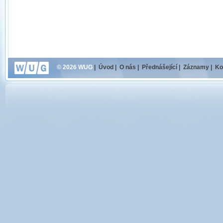
© 2026 WUG
|
Úvod
|
O nás
|
Přednášející
|
Záznamy
|
Ko