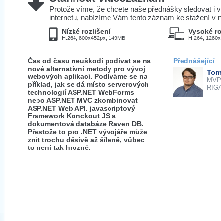
Protože víme, že chcete naše přednášky sledovat i v
internetu, nabízíme Vám tento záznam ke stažení v n
Nízké rozlišení
Vysoké ro
H.264, 800x452px, 149MB
H.264, 1280
Čas od času neuškodí podívat se na
Přednášející
nové alternativní metody pro vývoj
Tom
webových aplikací. Podíváme se na
MVP
příklad, jak se dá místo serverových
RIGA
technologií ASP.NET WebForms
nebo ASP.NET MVC zkombinovat
ASP.NET Web API, javascriptový
Framework Konckout JS a
dokumentová databáze Raven DB.
Přestože to pro .NET vývojáře může
znít trochu děsivě až šíleně, vůbec
to není tak hrozné.