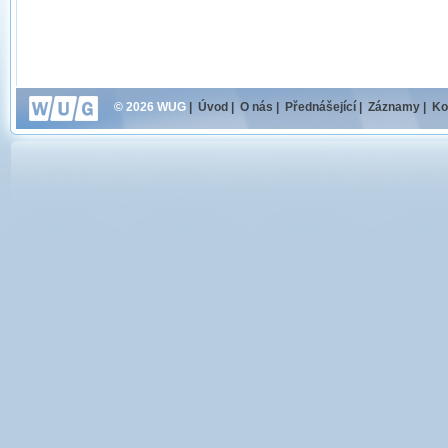
© 2026 WUG
|
Úvod
|
O nás
|
Přednášející
|
Záznamy
|
Ko