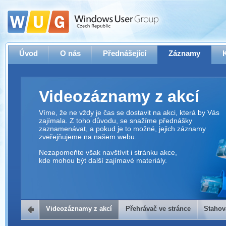
Úvod
O nás
Přednášející
Záznamy
Videozáznamy z akcí
Víme, že ne vždy je čas se dostavit na akci, která by Vás
zajímala. Z toho důvodu, se snažíme přednášky
zaznamenávat, a pokud je to možné, jejich záznamy
zveřejňujeme na našem webu.
Nezapomeňte však navštívit i stránku akce,
kde mohou být další zajímavé materiály.
Videozáznamy z akcí
Přehrávač ve stránce
Stahov
Přehrávač ve stránce