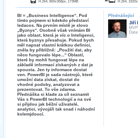
H.264, 800x368px, 173MB
H.264, 1920
BI = „Business Intelligence“. Pod
Přednášející
tímto pojmem si kdekdo představí
Jiří
ledacos. Na prvním místě je slovo
MVP
„Byznys“. Osobně však vnímám BI
Data
jako oblast, která je víc o Inteligenci,
která byznys přesahuje. Pokud bych
měl napsat vlastní krátkou definici,
zněla by přibližně: „Použití dat, aby
něco fungovalo lépe...“ Oblastí,
které by mohli fungovat lépe na
základě informací získaných z dat je
spousta. Jen ty informace dostat
ven. PowerBI je sada nástrojů, které
umožní data získat, dostat do
vhodné podoby, analyzovat a
prezentovat. To vše zdarma.
Přednáška si klade za cíl seznamit
Vás s PowerBI technologií a na své
si přijdou jak běžní uživatelé,
analytici, vývojáři tak snad i náhodní
kolemjdoucí.