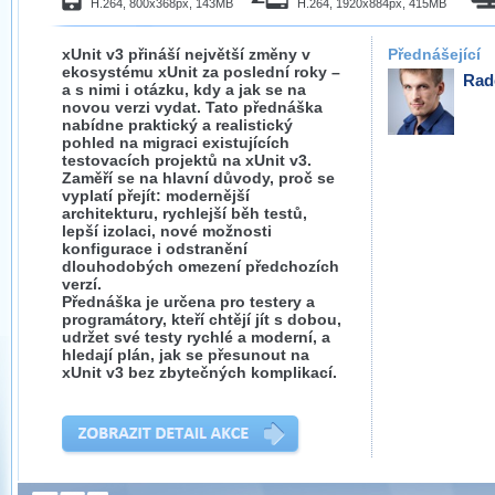
H.264, 800x368px, 143MB
H.264, 1920x884px, 415MB
xUnit v3 přináší největší změny v
Přednášející
ekosystému xUnit za poslední roky –
Rad
a s nimi i otázku, kdy a jak se na
novou verzi vydat. Tato přednáška
nabídne praktický a realistický
pohled na migraci existujících
testovacích projektů na xUnit v3.
Zaměří se na hlavní důvody, proč se
vyplatí přejít: modernější
architekturu, rychlejší běh testů,
lepší izolaci, nové možnosti
konfigurace i odstranění
dlouhodobých omezení předchozích
verzí.
Přednáška je určena pro testery a
programátory, kteří chtějí jít s dobou,
udržet své testy rychlé a moderní, a
hledají plán, jak se přesunout na
xUnit v3 bez zbytečných komplikací.