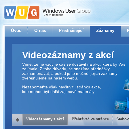
Úvod
O nás
Přednášející
Záznamy
Videozáznamy z akcí
Víme, že ne vždy je čas se dostavit na akci, která by Vás
zajímala. Z toho důvodu, se snažíme přednášky
zaznamenávat, a pokud je to možné, jejich záznamy
zveřejňujeme na našem webu.
Nezapomeňte však navštívit i stránku akce,
kde mohou být další zajímavé materiály.
Videozáznamy z akcí
Přehrávač ve stránce
Stahov
Přehrávač ve stránce