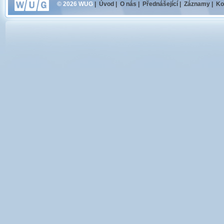
© 2026 WUG
|
Úvod
|
O nás
|
Přednášející
|
Záznamy
|
Ko