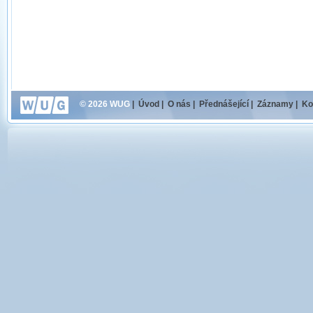
© 2026 WUG
|
Úvod
|
O nás
|
Přednášející
|
Záznamy
|
Ko