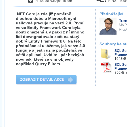
H.264, 800x368px, 180MB
H.264, 1920
.NET Core je zde již poměrně
Přednášející
dlouhou dobu a Microsoft nyní
Tom
usilovně pracuje na verzi 2.0. První
MVP
verze Entity Framework Core byla
RIGA
dosti omezená a v praxi z ní mnoho
lidí downgradovalo zpět na starý
dobrý Entity Framework 6. Na této
Soubory ke st
přednášce si ukážeme, jak verze 2.0
funguje a jestli už je použitelná ve
SQL Ser
větší aplikaci. Uvidíte i pár hezkých
Framewo
1643kB,
novinek, které se v ní objevily,
například Query Filters.
SQL Ser
Framew
856kB, 