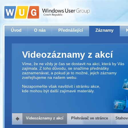
Úvod
O nás
Přednášející
Záznamy
Videozáznamy z akcí
Víme, že ne vždy je čas se dostavit na akci, která by Vás
zajímala. Z toho důvodu, se snažíme přednášky
zaznamenávat, a pokud je to možné, jejich záznamy
zveřejňujeme na našem webu.
Nezapomeňte však navštívit i stránku akce,
kde mohou být další zajímavé materiály.
Videozáznamy z akcí
Přehrávač ve stránce
Stahov
Přehrávač ve stránce