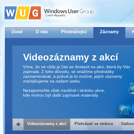
Úvod
O nás
Přednášející
Záznamy
Videozáznamy z akcí
Víme, že ne vždy je čas se dostavit na akci, která by Vás
zajímala. Z toho důvodu, se snažíme přednášky
zaznamenávat, a pokud je to možné, jejich záznamy
zveřejňujeme na našem webu.
Nezapomeňte však navštívit i stránku akce,
kde mohou být další zajímavé materiály.
Videozáznamy z akcí
Přehrávač ve stránce
Stahov
Přehrávač ve stránce