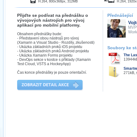
H.264, 800x368px, 312MB
H.264, 1920
Přijďte se podívat na přednášku o
Přednášející
vývojových nástrojích pro vývoj
Voj
aplikací pro mobilní platformy.
MVP
Work
Obsahem přednášky bude:
- Představení obou nástrojů pro vývoj
(Xamarin a Visual Studio - Rozdíly, zkušenosti)
- Ukázka základních prvků iOS projektu
Soubory ke st
- Ukázka základních prvků Android projektu
The Las
- Ukázka Xamarin Forms projektu
13944kB
- DevOps sekce v kostce s příklady (Xamarin
Test Cloud, VSTS a HockeyApp)
Smartw
Čas konce přednášky je pouze orientační.
271kB, 