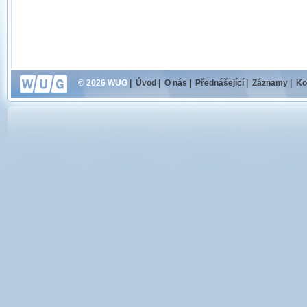
© 2026 WUG
|
Úvod
|
O nás
|
Přednášející
|
Záznamy
|
Ko