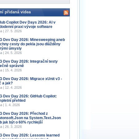
ní přidaná videa
Hub Copilot Dev Days 2026: AI v
dodenní praxi vývoje software
a | 27. 5. 2026
 Dev Day 2026: Minesweeping aneb
chny cesty do pekla jsou dlážděny
rými úmysly
a | 24. 5. 2026
 Dev Day 2026: Integrační testy
ečně správně
a | 15. 4. 2026
 Dev Day 2026: Migrace xUnit v3 -
č a jak?
a | 12. 4. 2026
 Dev Day 2026: GitHub Copilot:
pletní přehled
a | 1. 4. 2026
 Dev Day 2026: Přechod z
tonsoft.Json na System.Text.Json
b jak být o 60% rychlejší
a | 26. 3. 2026
 Dev Day 2026: Lessons learned