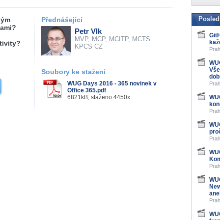
Posled
dým
Přednášející
nami?
Petr Vlk
Git
MVP, MCP, MCITP, MCTS
kaž
ivity?
KPCS CZ
Prah
WUG
Vše
Soubory ke stažení
dob
WUG Days 2016 - 365 novinek v
Prah
Office 365.pdf
6821kB, staženo 4450x
WUG
kon
Prah
WUG
pro
Prah
WUG
Kom
Prah
WUG
New
ane
Prah
WUG