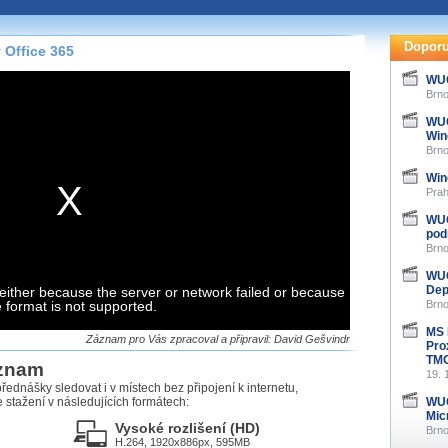
te pohodlně sledovat
našeho
HTML 5
nebo
Doporu
 Office 365
 základě toho, jaké
WUG
hlížeč, který přehrávač
Brno
ledovat v nejvyšší
WUG
Win
Brno
Win
Prah
záznamů
WUG
pod
Brno
at záznamy i v místech,
u, což současný přehrávač
WUG
me stahování vybraných
Dep
either because the server or network failed or because
e format is not supported.
Brno
MS 
storicky uložené
Záznam pro Vás zpracoval a připravil: David Gešvindr
Pro
 pro stahování,
TM
áznam
e.
19. 
řednášky sledovat i v místech bez připojení k internetu,
stažení v následujících formátech:
WUG
Mic
Vysoké rozlišení (HD)
Brno
H.264, 1920x886px, 595MB