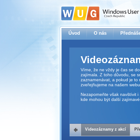
Úvod
O nás
Přednáše
Videozáznam
Víme, že ne vždy je čas se dos
zajímala. Z toho důvodu, se 
zaznamenávat, a pokud je to 
zveřejňujeme na našem webu
Nezapomeňte však navštívit i 
kde mohou být další zajímavé 
Videozáznamy z akcí
Př
Přehrávač v