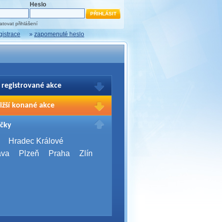
Heslo
tovat přihlášení
gistrace
»
zapomenuté heslo
 registrované akce
brazení Vašich registrací na akce
ižší konané akce
sím přihlašte.
2026,
Brno
čky
Days 2026
2026,
Brno
Hradec Králové
Server Bootcamp 2026
ava
Plzeň
Praha
Zlín