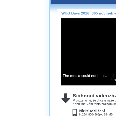
Záznamy na našem webu může
přímo na stránce s využitím 
Silverlight
přehrávače.
WUG Days 2016: 365 novinek v
Stránka se sama rozhodne, na
technologie podporuje Váš pro
použít, abyste záznam mohli s
možné kvalitě.
Stahování 
Víme, že občas chcete sledov
kde není připojení k internet
neumožňuje, proto umožňuje
The media could not be loaded, 
th
záznamů.
Velmi staré záznamy máme hi
ve formátu, který není vhodný
Stáhnout videoz
proto je ke stažení nenabízím
Protože víme, že chcete naše p
nabízíme Vám tento záznam ke 
Nízké rozlišení
H.264, 800x368px, 184MB