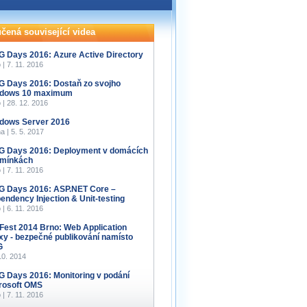
čená související videa
 Days 2016: Azure Active Directory
 | 7. 11. 2016
 Days 2016: Dostaň zo svojho
dows 10 maximum
 | 28. 12. 2016
dows Server 2016
a | 5. 5. 2017
 Days 2016: Deployment v domácích
mínkách
 | 7. 11. 2016
 Days 2016: ASP.NET Core –
endency Injection & Unit-testing
 | 6. 11. 2016
Fest 2014 Brno: Web Application
xy - bezpečné publikování namísto
G
10. 2014
 Days 2016: Monitoring v podání
rosoft OMS
 | 7. 11. 2016