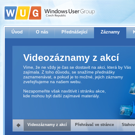
Úvod
O nás
Přednášející
Záznamy
Videozáznamy z akcí
Víme, že ne vždy je čas se dostavit na akci, která by Vás
zajímala. Z toho důvodu, se snažíme přednášky
zaznamenávat, a pokud je to možné, jejich záznamy
zveřejňujeme na našem webu.
Nezapomeňte však navštívit i stránku akce,
kde mohou být další zajímavé materiály.
Videozáznamy z akcí
Přehrávač ve stránce
Stahov
Přehrávač ve stránce