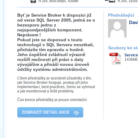
H.264, 800x368px, 426MB
H.264, 1920
Byť je Service Broker k dispozici již
Přednášející
od verze SQL Server 2005, jedná se o
Dav
bezesporu jednu z
nejopomíjenějších komponent.
Neprávem !
Pokud jste se doposud s touto
technologií v SQL Serveru nesetkali,
Soubory ke st
přicházíte tím opravdu o hodně.
Jeho úspěšné zvládnutí výrazně
Servic
rozšíří možnosti při práci s daty
1436kB,
vývojářům a přináší novou úroveň
údržby systému administrátorům.
Cílem přednášky je seznámit účastníky s tím,
jak Service Broker funguje, postup při jeho
implementaci, best practices, čemu se vyhnout
a jak monitorovat a řešit problémy.
Čas konce přednášky je pouze orientační.