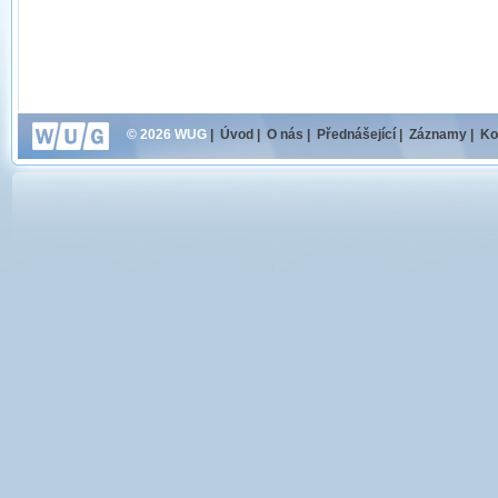
© 2026 WUG
|
Úvod
|
O nás
|
Přednášející
|
Záznamy
|
Ko