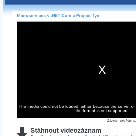
Záznamy na našem webu můžete pohodlně sledovat
přímo na stránce s využitím našeho
HTML 5
nebo
Silverlight
přehrávače.
Microservices v .NET Core a Project Tye
Stránka se sama rozhodne, na základě toho, jaké
technologie podporuje Váš prohlížeč, který přehrávač
použít, abyste záznam mohli sledovat v nejvyšší
možné kvalitě.
Stahování záznamů
Víme, že občas chcete sledovat záznamy i v místech,
kde není připojení k internetu, což současný přehrávač
neumožňuje, proto umožňujeme stahování vybraných
záznamů.
Velmi staré záznamy máme historicky uložené
The media could not be loaded, either because the server or
ve formátu, který není vhodný pro stahování,
the format is not supported.
proto je ke stažení nenabízíme.
Záznam pro Vás zpr
Stáhnout videozáznam