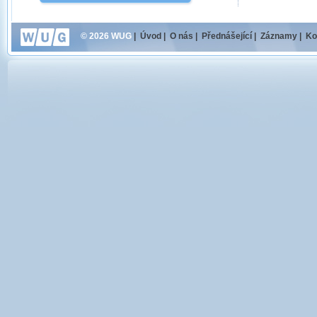
© 2026 WUG
|
Úvod
|
O nás
|
Přednášející
|
Záznamy
|
Ko