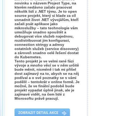
novinku s názvem Project Type, na
kterém nedávno začalo pracovat
několik lidí z .NET týmu. Je to open
source projekt, který si klade za cíl
usnadnit život .NET vývojářům, kteří
začali psát aplikace jako
mikroslužby – tato technologie vám
umožňuje snadno spouštět a
debugovat více služeb najednou,
rozdistribuovat jim konfiguraci,
connection stringy a adresy
ostatních služeb (service discovery)
a zároveň snadno celé řešení dostat
do Kubernetes.
Tento projekt je ve velmi rané fázi
vývoje a mnoho věcí se v něm určitě
bude měnit, nicméně i tak mi přišel
dost zajímavý na to, abych se na něj
podíval a o své poznatky se s vámi
podělil – tentokrát v online formě. Je
možné, že ve finální podobě bude
projekt vypadat úplně jinak, ale je
zajímavé vidět, na čem lidé z
Microsoftu právě pracují.