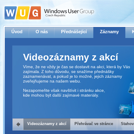
Úvod
O nás
Přednášející
Záznamy
Videozáznamy z akcí
Víme, že ne vždy je čas se dostavit na akci, která by Vás
zajímala. Z toho důvodu, se snažíme přednášky
zaznamenávat, a pokud je to možné, jejich záznamy
zveřejňujeme na našem webu.
Nezapomeňte však navštívit i stránku akce,
kde mohou být další zajímavé materiály.
Videozáznamy z akcí
Přehrávač ve stránce
Stahov
Přehrávač ve stránce