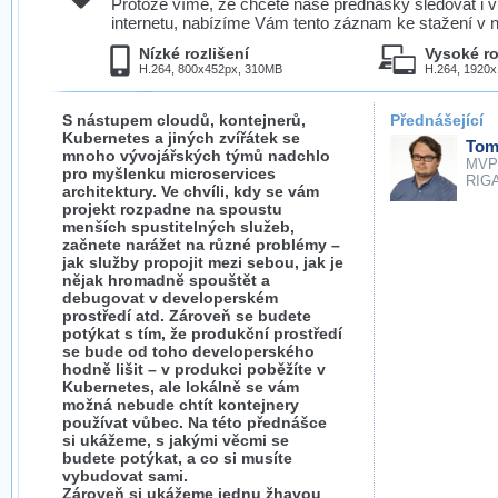
Protože víme, že chcete naše přednášky sledovat i v
internetu, nabízíme Vám tento záznam ke stažení v n
Nízké rozlišení
Vysoké ro
H.264, 800x452px, 310MB
H.264, 1920
S nástupem cloudů, kontejnerů,
Přednášející
Kubernetes a jiných zvířátek se
Tom
mnoho vývojářských týmů nadchlo
MVP
pro myšlenku microservices
RIGA
architektury. Ve chvíli, kdy se vám
projekt rozpadne na spoustu
menších spustitelných služeb,
začnete narážet na různé problémy –
jak služby propojit mezi sebou, jak je
nějak hromadně spouštět a
debugovat v developerském
prostředí atd. Zároveň se budete
potýkat s tím, že produkční prostředí
se bude od toho developerského
hodně lišit – v produkci poběžíte v
Kubernetes, ale lokálně se vám
možná nebude chtít kontejnery
používat vůbec. Na této přednášce
si ukážeme, s jakými věcmi se
budete potýkat, a co si musíte
vybudovat sami.
Zároveň si ukážeme jednu žhavou