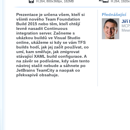
H.264, 800x368px, 182MB
H.264, 1920
Prezentace je určena všem, kteří si
Přednášející
všimli nového Team Foundation
Jiří
Build 2015 nebo těm, kteří chtějí
MCP
levně nasadit Continuous
Mew
integration server. Začneme s
ukázkou buildů ve Visual Studio
online, ukážeme si kdy se vám TFS
builds hodí, jak jej začít používat, co
umí, kam směřuje, jak zmigrovat
stávající XAML build configurace. A
na závěr se podíváme, kdy vám tento
nástroj stačit nebude a sáhnete po
JetBrains TeamCity a naopak co
překvapivě obsahuje.