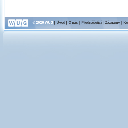
© 2026 WUG
|
Úvod
|
O nás
|
Přednášející
|
Záznamy
|
Ko