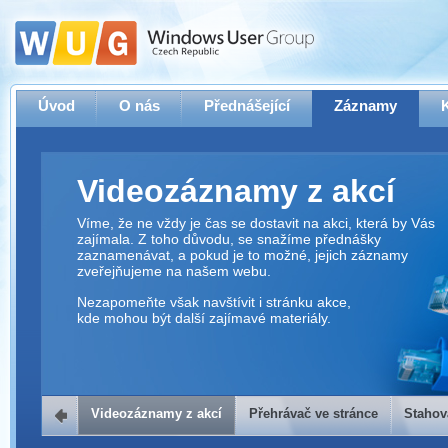
Úvod
O nás
Přednášející
Záznamy
Videozáznamy z akcí
Víme, že ne vždy je čas se dostavit na akci, která by Vás
zajímala. Z toho důvodu, se snažíme přednášky
zaznamenávat, a pokud je to možné, jejich záznamy
zveřejňujeme na našem webu.
Nezapomeňte však navštívit i stránku akce,
kde mohou být další zajímavé materiály.
Videozáznamy z akcí
Přehrávač ve stránce
Stahov
Přehrávač ve stránce