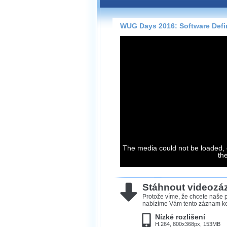
Záznamy na našem webu může
přímo na stránce s využitím 
Silverlight
přehrávače.
WUG Days 2016: Software Defi
Stránka se sama rozhodne, na
technologie podporuje Váš pro
použít, abyste záznam mohli s
možné kvalitě.
Stahování 
Víme, že občas chcete sledov
kde není připojení k internet
neumožňuje, proto umožňuje
The media could not be loaded, 
th
záznamů.
Velmi staré záznamy máme hi
ve formátu, který není vhodný
Stáhnout videoz
proto je ke stažení nenabízím
Protože víme, že chcete naše p
nabízíme Vám tento záznam ke 
Nízké rozlišení
H.264, 800x368px, 153MB