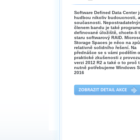
Software Defined Data Center j
hudbou nikoliv budoucnosti, a
současnosti. Nepostradatelný
členem bandu je také program
definované úložiště, chcete-li 
staru softwarový RAID. Micros
Storage Spaces je něco na zp
relativně solidního řešení. Na
přednášce se s vámi podělím 
praktické zkušenosti z provoz
verzi 2012 R2 a také o to proč 
nutně potřebujeme Windows S
2016