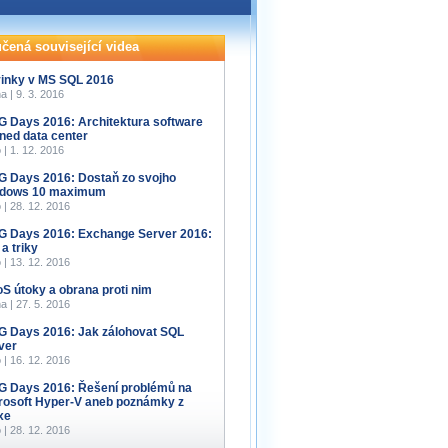
čená související videa
inky v MS SQL 2016
a | 9. 3. 2016
 Days 2016: Architektura software
ined data center
 | 1. 12. 2016
 Days 2016: Dostaň zo svojho
dows 10 maximum
 | 28. 12. 2016
 Days 2016: Exchange Server 2016:
 a triky
 | 13. 12. 2016
S útoky a obrana proti nim
a | 27. 5. 2016
 Days 2016: Jak zálohovat SQL
ver
 | 16. 12. 2016
 Days 2016: Řešení problémů na
rosoft Hyper-V aneb poznámky z
xe
 | 28. 12. 2016