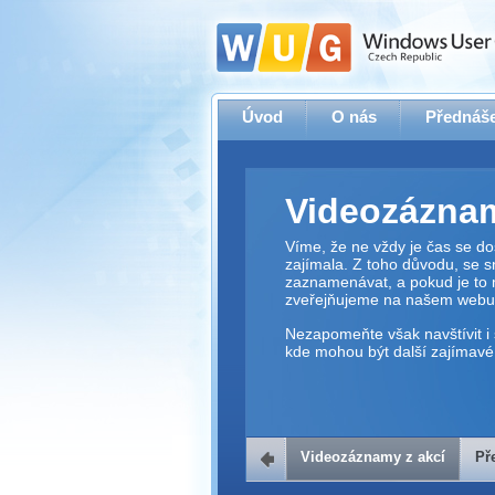
Úvod
O nás
Přednáše
Videozáznam
Víme, že ne vždy je čas se dos
zajímala. Z toho důvodu, se 
zaznamenávat, a pokud je to 
zveřejňujeme na našem webu
Nezapomeňte však navštívit i 
kde mohou být další zajímavé 
Videozáznamy z akcí
Př
Přehrávač v