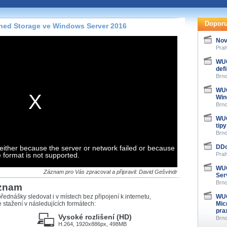
te pohodlně sledovat
našeho
HTML 5
nebo
Doporu
ned Storage ve Windows Server 2016
 základě toho, jaké
Nov
hlížeč, který přehrávač
Prah
ledovat v nejvyšší
WUG
def
Brno
WUG
Win
Brno
záznamů
WUG
tipy
at záznamy i v místech,
Brno
u, což současný přehrávač
me stahování vybraných
DDo
either because the server or network failed or because
e format is not supported.
Prah
WUG
storicky uložené
Záznam pro Vás zpracoval a připravil: David Gešvindr
Ser
 pro stahování,
Brno
áznam
e.
řednášky sledovat i v místech bez připojení k internetu,
WUG
stažení v následujících formátech:
Mic
pra
Vysoké rozlišení (HD)
Brno
H.264, 1920x886px, 498MB