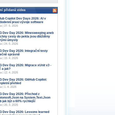
ní přidaná videa
Hub Copilot Dev Days 2026: AI v
dodenní praxi vývoje software
a | 27. 5. 2026
 Dev Day 2026: Minesweeping aneb
chny cesty do pekla jsou dlážděny
rými úmysly
a | 24. 5. 2026
 Dev Day 2026: Integrační testy
ečně správně
a | 15. 4. 2026
 Dev Day 2026: Migrace xUnit v3 -
č a jak?
a | 12. 4. 2026
 Dev Day 2026: GitHub Copilot:
pletní přehled
a | 1. 4. 2026
 Dev Day 2026: Přechod z
tonsoft.Json na System.Text.Json
b jak být o 60% rychlejší
a | 26. 3. 2026
 Dev Day 2026: Lessons learned