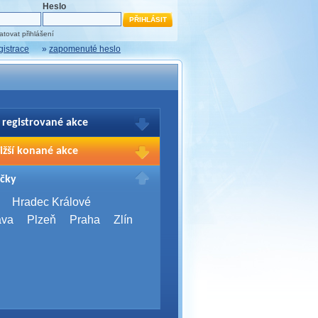
Heslo
tovat přihlášení
gistrace
»
zapomenuté heslo
 registrované akce
brazení Vašich registrací na akce
ižší konané akce
sím přihlašte.
2026,
Brno
čky
Days 2026
2026,
Brno
Hradec Králové
Server Bootcamp 2026
ava
Plzeň
Praha
Zlín