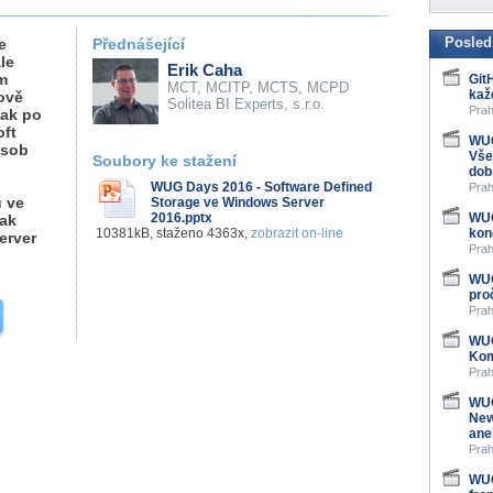
Posled
e
Přednášející
le
Erik Caha
m
Git
MCT, MCITP, MCTS, MCPD
kaž
ově
Solitea BI Experts, s.r.o.
Prah
tak po
oft
WUG
ůsob
Vše
Soubory ke stažení
dob
o
WUG Days 2016 - Software Defined
Prah
u ve
Storage ve Windows Server
2016.pptx
WUG
tak
10381kB, staženo 4363x,
zobrazit on-line
kon
erver
Prah
WUG
pro
Prah
WUG
Kom
Prah
WUG
New
ane
Prah
WUG