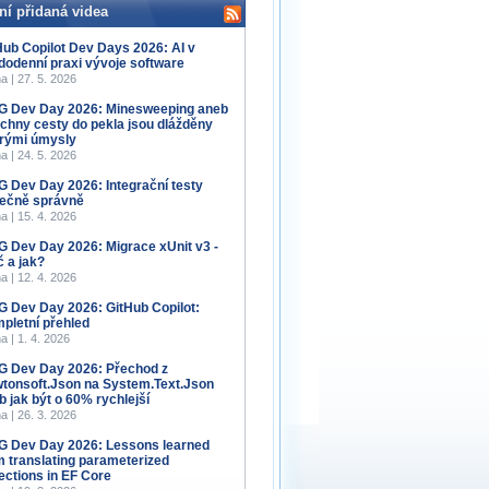
ní přidaná videa
Hub Copilot Dev Days 2026: AI v
dodenní praxi vývoje software
a | 27. 5. 2026
 Dev Day 2026: Minesweeping aneb
chny cesty do pekla jsou dlážděny
rými úmysly
a | 24. 5. 2026
 Dev Day 2026: Integrační testy
ečně správně
a | 15. 4. 2026
 Dev Day 2026: Migrace xUnit v3 -
č a jak?
a | 12. 4. 2026
 Dev Day 2026: GitHub Copilot:
pletní přehled
a | 1. 4. 2026
 Dev Day 2026: Přechod z
tonsoft.Json na System.Text.Json
b jak být o 60% rychlejší
a | 26. 3. 2026
 Dev Day 2026: Lessons learned
m translating parameterized
lections in EF Core