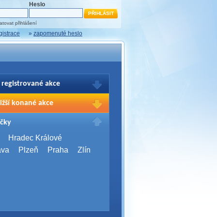
Heslo
tovat přihlášení
gistrace
»
zapomenuté heslo
 registrované akce
brazení Vašich registrací na akce
ižší konané akce
sím přihlašte.
2026,
Brno
čky
Days 2026
2026,
Brno
Hradec Králové
Server Bootcamp 2026
ava
Plzeň
Praha
Zlín