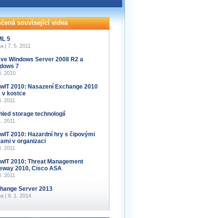
čená související videa
L 5
a | 7. 5. 2011
 ve Windows Server 2008 R2 a
dows 7
8. 2010
wIT 2010: Nasazení Exchange 2010
 v kostce
4. 2011
hled storage technologií
1. 2011
wIT 2010: Hazardní hry s čipovými
tami v organizaci
4. 2011
wIT 2010: Threat Management
eway 2010, Cisco ASA
4. 2011
hange Server 2013
a | 9. 1. 2014