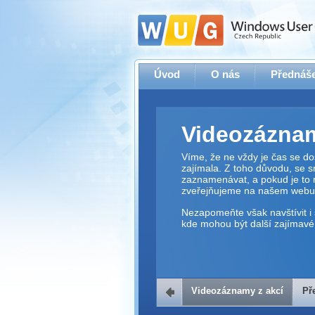
Úvod
O nás
Přednáše
Videozáznam
Víme, že ne vždy je čas se dos
zajímala. Z toho důvodu, se 
zaznamenávat, a pokud je to 
zveřejňujeme na našem webu
Nezapomeňte však navštívit i 
kde mohou být další zajímavé 
Videozáznamy z akcí
Př
Přehrávač v