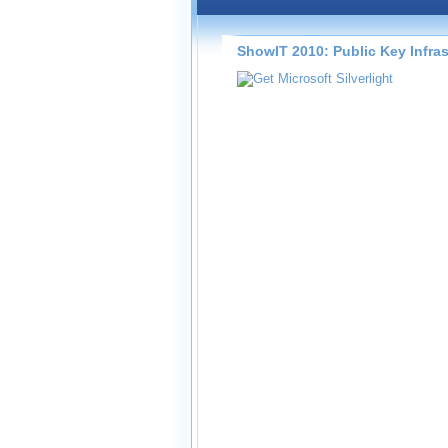
Záznamy na našem webu může
přímo na stránce s využitím 
Silverlight
přehrávače.
ShowIT 2010: Public Key Infras
Stránka se sama rozhodne, na
technologie podporuje Váš pro
použít, abyste záznam mohli s
možné kvalitě.
Stahování 
Víme, že občas chcete sledov
kde není připojení k internet
neumožňuje, proto umožňuje
záznamů.
Velmi staré záznamy máme hi
ve formátu, který není vhodný
proto je ke stažení nenabízím