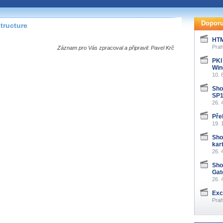
te pohodlně sledovat
našeho
HTML 5
nebo
Doporu
tructure
 základě toho, jaké
HTM
hlížeč, který přehrávač
Prah
Záznam pro Vás zpracoval a připravil: Pavel Krč
ledovat v nejvyšší
PKI
Win
10. 
Sho
SP1
26. 
záznamů
Pře
19. 
at záznamy i v místech,
u, což současný přehrávač
Sho
me stahování vybraných
kar
26. 
Sho
storicky uložené
Gat
 pro stahování,
26. 
e.
Exc
Prah