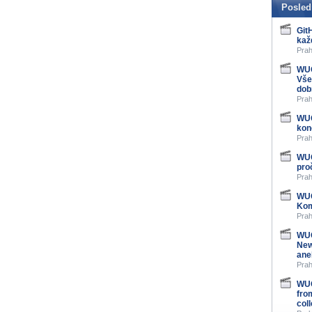
Posled
Git
kaž
Prah
WUG
Vše
dob
Prah
WUG
kon
Prah
WUG
pro
Prah
WUG
Kom
Prah
WUG
New
ane
Prah
WUG
fro
col