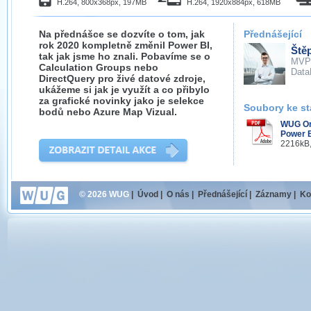
H.264, 800x368px, 197MB
H.264, 1920x884px, 618MB
Na přednášce se dozvíte o tom, jak
Přednášející
rok 2020 kompletně změnil Power BI,
Ště
tak jak jsme ho znali. Pobavíme se o
MVP
Calculation Groups nebo
DataB
DirectQuery pro živé datové zdroje,
ukážeme si jak je využít a co přibylo
za grafické novinky jako je selekce
Soubory ke st
bodů nebo Azure Map Vizual.
WUG Onl
Power B
2216kB,
© 2026 WUG
|
Úvod
|
O nás
|
Přednášející
|
Záznamy
|
Ko