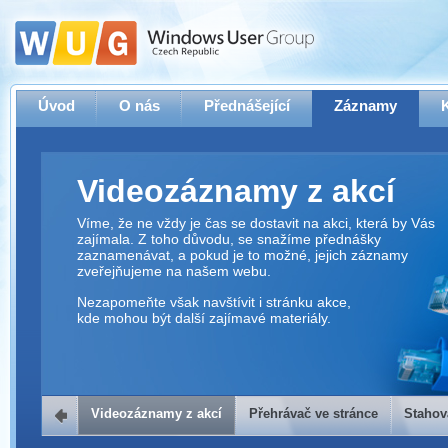
Úvod
O nás
Přednášející
Záznamy
Videozáznamy z akcí
Víme, že ne vždy je čas se dostavit na akci, která by Vás
zajímala. Z toho důvodu, se snažíme přednášky
zaznamenávat, a pokud je to možné, jejich záznamy
zveřejňujeme na našem webu.
Nezapomeňte však navštívit i stránku akce,
kde mohou být další zajímavé materiály.
Videozáznamy z akcí
Přehrávač ve stránce
Stahov
Přehrávač ve stránce