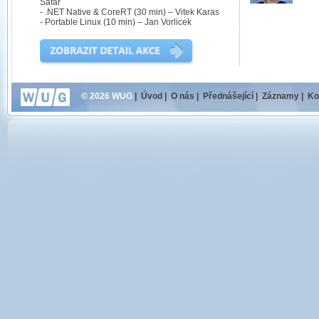
Safar
- .NET Native & CoreRT (30 min) – Vitek Karas
- Portable Linux (10 min) – Jan Vorlicek
© 2026 WUG
|
Úvod
|
O nás
|
Přednášející
|
Záznamy
|
Ko