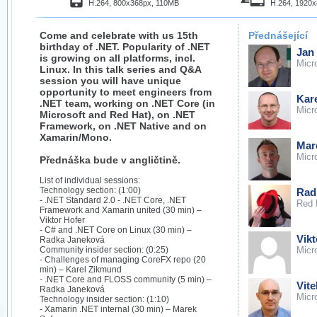
H.264, 800x368px, 110MB
H.264, 1920
Come and celebrate with us 15th
Přednášející
birthday of .NET. Popularity of .NET
Jan 
is growing on all platforms, incl.
Micr
Linux. In this talk series and Q&A
session you will have unique
opportunity to meet engineers from
Kar
.NET team, working on .NET Core (in
Micr
Microsoft and Red Hat), on .NET
Framework, on .NET Native and on
Xamarin/Mono.
Mar
Micr
Přednáška bude v angličtině.
List of individual sessions:
Technology section: (1:00)
Rad
- .NET Standard 2.0 - .NET Core, .NET
Red 
Framework and Xamarin united (30 min) –
Viktor Hofer
- C# and .NET Core on Linux (30 min) –
Vikt
Radka Janeková
Community insider section: (0:25)
Micr
- Challenges of managing CoreFX repo (20
min) – Karel Zikmund
- .NET Core and FLOSS community (5 min) –
Vit
Radka Janeková
Micr
Technology insider section: (1:10)
- Xamarin .NET internal (30 min) – Marek