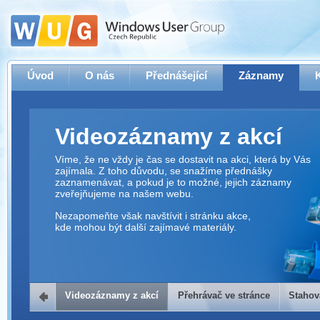
Úvod
O nás
Přednášející
Záznamy
Videozáznamy z akcí
Víme, že ne vždy je čas se dostavit na akci, která by Vás
zajímala. Z toho důvodu, se snažíme přednášky
zaznamenávat, a pokud je to možné, jejich záznamy
zveřejňujeme na našem webu.
Nezapomeňte však navštívit i stránku akce,
kde mohou být další zajímavé materiály.
Videozáznamy z akcí
Přehrávač ve stránce
Stahov
Přehrávač ve stránce