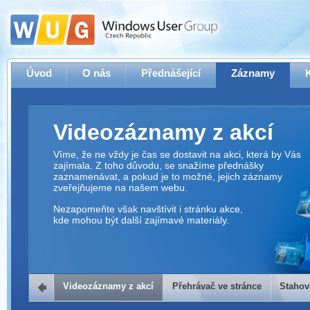
Úvod
O nás
Přednášející
Záznamy
Videozáznamy z akcí
Víme, že ne vždy je čas se dostavit na akci, která by Vás
zajímala. Z toho důvodu, se snažíme přednášky
zaznamenávat, a pokud je to možné, jejich záznamy
zveřejňujeme na našem webu.
Nezapomeňte však navštívit i stránku akce,
kde mohou být další zajímavé materiály.
Videozáznamy z akcí
Přehrávač ve stránce
Stahov
Přehrávač ve stránce