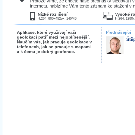
Protože víme, že chcete naše přednášky sledovat i v
internetu, nabízíme Vám tento záznam ke stažení v n
Nízké rozlišení
Vysoké ro
H.264, 800x452px, 140MB
H.264, 1280
Aplikace, které využívají vaši
Přednášející
geolokaci patří mezi nejoblíbenější.
Ště
Naučím vás, jak pracuje geolokace v
telefonech, jak se pracuje s mapami
a k čemu je dobrý geofence.