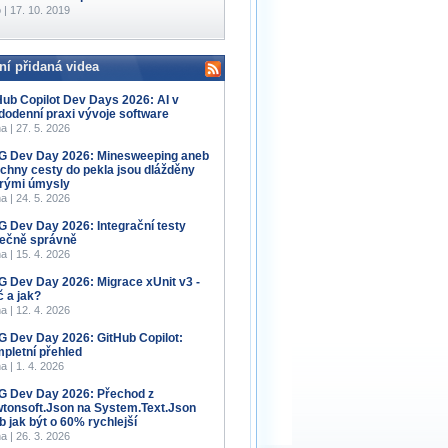
 | 17. 10. 2019
ní přidaná videa
Hub Copilot Dev Days 2026: AI v
dodenní praxi vývoje software
a | 27. 5. 2026
 Dev Day 2026: Minesweeping aneb
chny cesty do pekla jsou dlážděny
rými úmysly
a | 24. 5. 2026
 Dev Day 2026: Integrační testy
ečně správně
a | 15. 4. 2026
 Dev Day 2026: Migrace xUnit v3 -
č a jak?
a | 12. 4. 2026
 Dev Day 2026: GitHub Copilot:
pletní přehled
a | 1. 4. 2026
 Dev Day 2026: Přechod z
tonsoft.Json na System.Text.Json
b jak být o 60% rychlejší
a | 26. 3. 2026