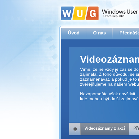
Úvod
O nás
Přednáše
Videozáznam
Víme, že ne vždy je čas se dos
zajímala. Z toho důvodu, se 
zaznamenávat, a pokud je to 
zveřejňujeme na našem webu
Nezapomeňte však navštívit i 
kde mohou být další zajímavé 
Videozáznamy z akcí
Př
Přehrávač v