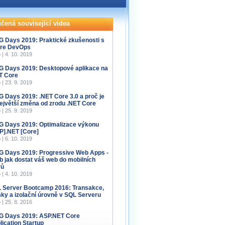
čená související videa
 Days 2019: Praktické zkušenosti s
re DevOps
 | 4. 10. 2019
 Days 2019: Desktopové aplikace na
T Core
 | 23. 9. 2019
 Days 2019: .NET Core 3.0 a proč je
největší změna od zrodu .NET Core
 | 25. 9. 2019
 Days 2019: Optimalizace výkonu
P].NET [Core]
 | 6. 10. 2019
 Days 2019: Progressive Web Apps -
b jak dostat váš web do mobilních
rů
 | 4. 10. 2019
 Server Bootcamp 2016: Transakce,
ky a izolační úrovně v SQL Serveru
 | 25. 8. 2016
 Days 2019: ASP.NET Core
lication Startup