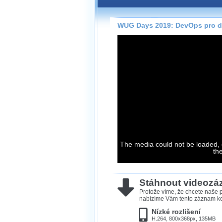
Záznamy na našem webu může
přímo na stránce s využitím 
Silverlight
přehrávače.
WUG Days 2019: DevOps pro de
Stránka se sama rozhodne, na
technologie podporuje Váš pro
použít, abyste záznam mohli s
možné kvalitě.
Stahování 
Víme, že občas chcete sledov
kde není připojení k internet
The media could not be loaded, 
neumožňuje, proto umožňuje
th
záznamů.
Velmi staré záznamy máme hi
ve formátu, který není vhodný
Stáhnout videoz
proto je ke stažení nenabízím
Protože víme, že chcete naše p
nabízíme Vám tento záznam ke 
Nízké rozlišení
H.264, 800x368px, 135MB