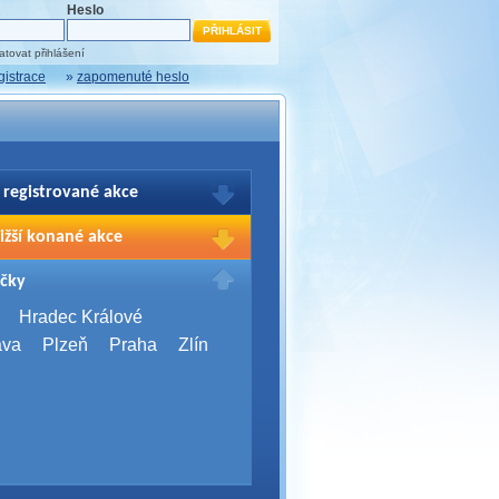
Heslo
tovat přihlášení
gistrace
»
zapomenuté heslo
 registrované akce
brazení Vašich registrací na akce
ižší konané akce
sím přihlašte.
2026,
Brno
čky
Days 2026
2026,
Brno
Hradec Králové
Server Bootcamp 2026
ava
Plzeň
Praha
Zlín