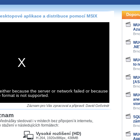
te pohodlně sledovat
našeho
HTML 5
nebo
Doporu
sktopové aplikace a distribuce pomocí MSIX
 základě toho, jaké
WUG
Azu
hlížeč, který přehrávač
Brno
ledovat v nejvyšší
WUG
.NE
Brno
WUG
to 
záznamů
Brno
WUG
at záznamy i v místech,
[AS
u, což současný přehrávač
Brno
either because the server or network failed or because
me stahování vybraných
e format is not supported.
WUG
ane
sto
storicky uložené
Záznam pro Vás zpracoval a připravil: David Gešvindr
Brno
 pro stahování,
áznam
e.
SQL
řednášky sledovat i v místech bez připojení k internetu,
zám
stažení v následujících formátech:
Brno
Vysoké rozlišení (HD)
WUG
H.264, 1920x886px, 438MB
App