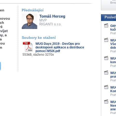
Brno
jen
Přednášející
Tomáš Herceg
Posled
 novou
MVP
ých
RIGANTI s.r.o.
Git
ré
kaž
víjet
Prah
y, a
Soubory ke stažení
 a
WUG
vou
WUG Days 2019 - DevOps pro
Vše
ům
desktopové aplikace a distribuce
dob
pomocí MSIX.pdf
Prah
553kB, staženo 3270x
WUG
kon
Prah
WUG
pro
Prah
WUG
Kom
Prah
WUG
New
ane
Prah