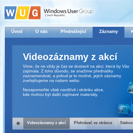
Úvod
O nás
Přednášející
Záznamy
Videozáznamy z akcí
Víme, že ne vždy je čas se dostavit na akci, která by Vás
zajímala. Z toho důvodu, se snažíme přednášky
zaznamenávat, a pokud je to možné, jejich záznamy
zveřejňujeme na našem webu.
Nezapomeňte však navštívit i stránku akce,
kde mohou být další zajímavé materiály.
Videozáznamy z akcí
Přehrávač ve stránce
Stahov
Přehrávač ve stránce