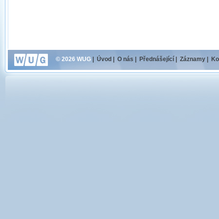
© 2026 WUG
|
Úvod
|
O nás
|
Přednášející
|
Záznamy
|
Ko