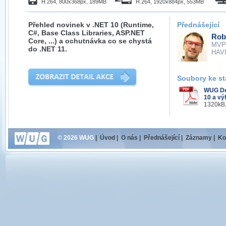
H.264, 800x368px, 189MB
H.264, 1920x884px, 553MB
Přehled novinek v .NET 10 (Runtime,
Přednášející
C#, Base Class Libraries, ASP.NET
Rob
Core, ...) a ochutnávka co se chystá
MVP
do .NET 11.
HAVIT
Soubory ke st
WUG De
10 a vý
1320kB,
© 2026 WUG
|
Úvod
|
O nás
|
Přednášející
|
Záznamy
|
Ko