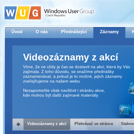
Úvod
O nás
Přednášející
Záznamy
Videozáznamy z akcí
Víme, že ne vždy je čas se dostavit na akci, která by Vás
zajímala. Z toho důvodu, se snažíme přednášky
zaznamenávat, a pokud je to možné, jejich záznamy
zveřejňujeme na našem webu.
Nezapomeňte však navštívit i stránku akce,
kde mohou být další zajímavé materiály.
Videozáznamy z akcí
Přehrávač ve stránce
Stahov
Přehrávač ve stránce