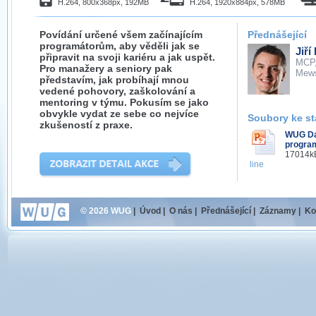
H.264, 800x368px, 192MB
H.264, 1920x884px, 578MB
Povídání určené všem začínajícím
Přednášející
programátorům, aby věděli jak se
Jiří
připravit na svoji kariéru a jak uspět.
MCP
Pro manažery a seniory pak
Mew
představím, jak probíhají mnou
vedené pohovory, zaškolování a
mentoring v týmu. Pokusím se jako
obvykle vydat ze sebe co nejvíce
Soubory ke st
zkušeností z praxe.
WUG Da
program
17014kB
line
© 2026 WUG
|
Úvod
|
O nás
|
Přednášející
|
Záznamy
|
Ko