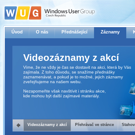
Úvod
O nás
Přednášející
Záznamy
Videozáznamy z akcí
Víme, že ne vždy je čas se dostavit na akci, která by Vás
zajímala. Z toho důvodu, se snažíme přednášky
zaznamenávat, a pokud je to možné, jejich záznamy
zveřejňujeme na našem webu.
Nezapomeňte však navštívit i stránku akce,
kde mohou být další zajímavé materiály.
Videozáznamy z akcí
Přehrávač ve stránce
Stahov
Přehrávač ve stránce