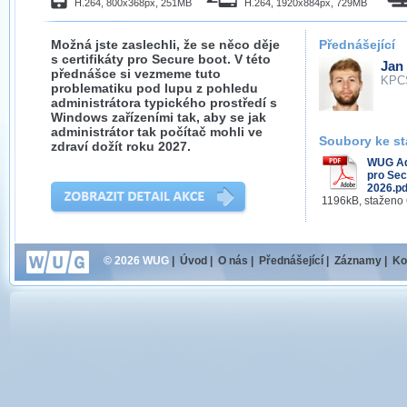
H.264, 800x368px, 251MB
H.264, 1920x884px, 729MB
Možná jste zaslechli, že se něco děje
Přednášející
s certifikáty pro Secure boot. V této
Jan
přednášce si vezmeme tuto
KPC
problematiku pod lupu z pohledu
administrátora typického prostředí s
Windows zařízeními tak, aby se jak
administrátor tak počítač mohli ve
Soubory ke st
zdraví dožít roku 2027.
WUG Adm
pro Sec
2026.pd
1196kB, staženo
© 2026 WUG
|
Úvod
|
O nás
|
Přednášející
|
Záznamy
|
Ko