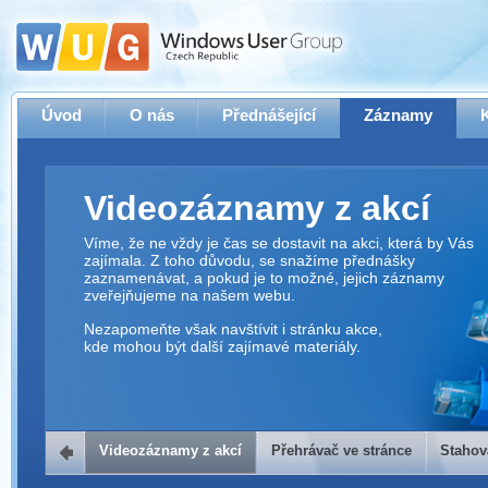
Úvod
O nás
Přednášející
Záznamy
Videozáznamy z akcí
Víme, že ne vždy je čas se dostavit na akci, která by Vás
zajímala. Z toho důvodu, se snažíme přednášky
zaznamenávat, a pokud je to možné, jejich záznamy
zveřejňujeme na našem webu.
Nezapomeňte však navštívit i stránku akce,
kde mohou být další zajímavé materiály.
Videozáznamy z akcí
Přehrávač ve stránce
Stahov
Přehrávač ve stránce