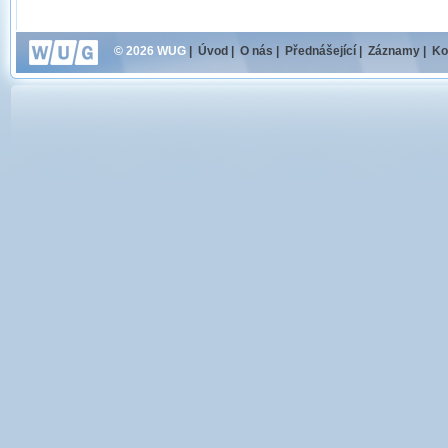
© 2026 WUG
|
Úvod
|
O nás
|
Přednášející
|
Záznamy
|
Ko