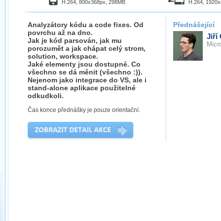
H.264, 800x368px, 298MB
H.264, 1920
Analyzátory kódu a code fixes. Od
Přednášející
povrchu až na dno.
Jiří
Jak je kód parsován, jak mu
Micr
porozumět a jak chápat celý strom,
solution, workspace.
Jaké elementy jsou dostupné. Co
všechno se dá měnit (všechno :)).
Nejenom jako integrace do VS, ale i
stand-alone aplikace použitelné
odkudkoli.
Čas konce přednášky je pouze orientační.