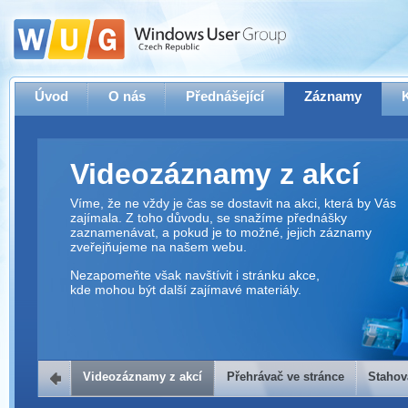
Úvod
O nás
Přednášející
Záznamy
Videozáznamy z akcí
Víme, že ne vždy je čas se dostavit na akci, která by Vás
zajímala. Z toho důvodu, se snažíme přednášky
zaznamenávat, a pokud je to možné, jejich záznamy
zveřejňujeme na našem webu.
Nezapomeňte však navštívit i stránku akce,
kde mohou být další zajímavé materiály.
Videozáznamy z akcí
Přehrávač ve stránce
Stahov
Přehrávač ve stránce