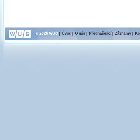
© 2026 WUG
|
Úvod
|
O nás
|
Přednášející
|
Záznamy
|
Ko