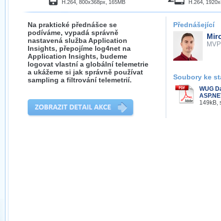
H.264, 800x368px, 165MB
H.264, 1920
Na praktické přednášce se
Přednášející
podíváme, vypadá správně
Mir
nastavená služba Application
MVP
Insights, přepojíme log4net na
Application Insights, budeme
logovat vlastní a globální telemetrie
a ukážeme si jak správně používat
Soubory ke st
sampling a filtrování telemetrií.
WUG Day
ASP.NET
149kB, 