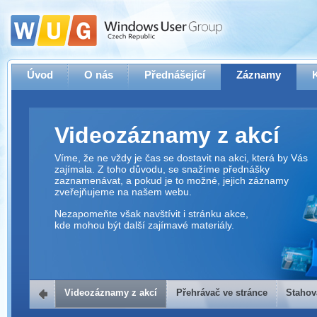
Úvod
O nás
Přednášející
Záznamy
Videozáznamy z akcí
Víme, že ne vždy je čas se dostavit na akci, která by Vás
zajímala. Z toho důvodu, se snažíme přednášky
zaznamenávat, a pokud je to možné, jejich záznamy
zveřejňujeme na našem webu.
Nezapomeňte však navštívit i stránku akce,
kde mohou být další zajímavé materiály.
Videozáznamy z akcí
Přehrávač ve stránce
Stahov
Přehrávač ve stránce