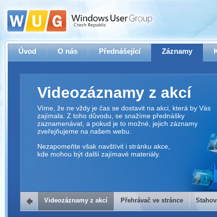
Úvod
O nás
Přednášející
Záznamy
Videozáznamy z akcí
Víme, že ne vždy je čas se dostavit na akci, která by Vás
zajímala. Z toho důvodu, se snažíme přednášky
zaznamenávat, a pokud je to možné, jejich záznamy
zveřejňujeme na našem webu.
Nezapomeňte však navštívit i stránku akce,
kde mohou být další zajímavé materiály.
Videozáznamy z akcí
Přehrávač ve stránce
Stahov
Přehrávač ve stránce