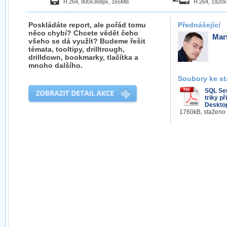
H.264, 800x368px, 165MB
H.264, 1920
Poskládáte report, ale pořád tomu
Přednášející
něco chybí? Chcete vědět čeho
Mar
všeho se dá využít? Budeme řešit
témata, tooltipy, drilltrough,
drilldown, bookmarky, tlačítka a
mnoho dalšího.
Soubory ke st
SQL Ser
triky př
Desktop
1760kB, staženo