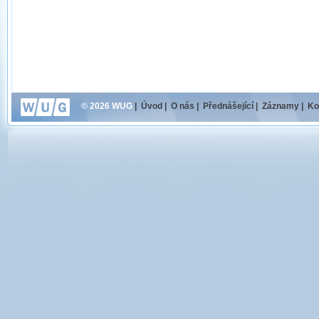
© 2026 WUG
|
Úvod
|
O nás
|
Přednášející
|
Záznamy
|
Ko