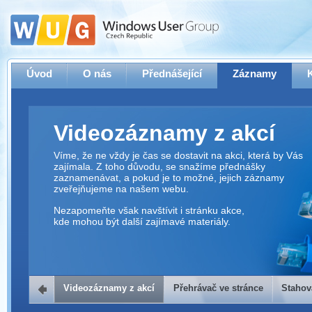
Úvod
O nás
Přednášející
Záznamy
Videozáznamy z akcí
Víme, že ne vždy je čas se dostavit na akci, která by Vás
zajímala. Z toho důvodu, se snažíme přednášky
zaznamenávat, a pokud je to možné, jejich záznamy
zveřejňujeme na našem webu.
Nezapomeňte však navštívit i stránku akce,
kde mohou být další zajímavé materiály.
Videozáznamy z akcí
Přehrávač ve stránce
Stahov
Přehrávač ve stránce