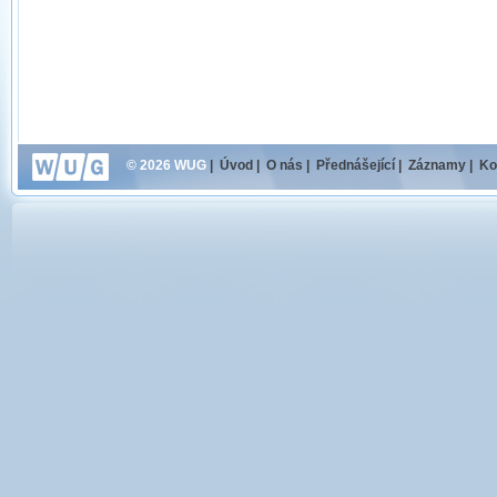
© 2026 WUG
|
Úvod
|
O nás
|
Přednášející
|
Záznamy
|
Ko