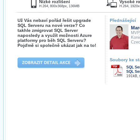
Nízké rozlišení
Vysoké ro
H.264, 800x368px, 136MB
H.264, 1920
Už Vás nebaví pořád řešit upgrade
Přednášející
SQL Serveru na nové verze? Co
Mar
takhle zmigrovat SQL Server
MVP
naposledy a využít možnosti Azure
Koni
platformy pro běh SQL Serveru?
Cze
Pojďmě si společně ukázat jak na to!
Soubory ke st
SQL Se
SQL Ser
191kB, 