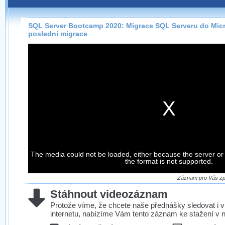
Záznamy na našem webu můžete pohodlně sledovat
přímo na stránce s využitím našeho
HTML 5
nebo
Silverlight
přehrávače.
SQL Server Bootcamp 2020: Migrace SQL Serveru do Micr
poslední migrace
Stránka se sama rozhodne, na základě toho, jaké
technologie podporuje Váš prohlížeč, který přehrávač
použít, abyste záznam mohli sledovat v nejvyšší
možné kvalitě.
Stahování záznamů
Víme, že občas chcete sledovat záznamy i v místech,
kde není připojení k internetu, což současný přehrávač
neumožňuje, proto umožňujeme stahování vybraných
The media could not be loaded, either because the server or
záznamů.
the format is not supported.
Velmi staré záznamy máme historicky uložené
ve formátu, který není vhodný pro stahování,
Záznam pro Vás zpr
proto je ke stažení nenabízíme.
Stáhnout videozáznam
Protože víme, že chcete naše přednášky sledovat i v
internetu, nabízíme Vám tento záznam ke stažení v n