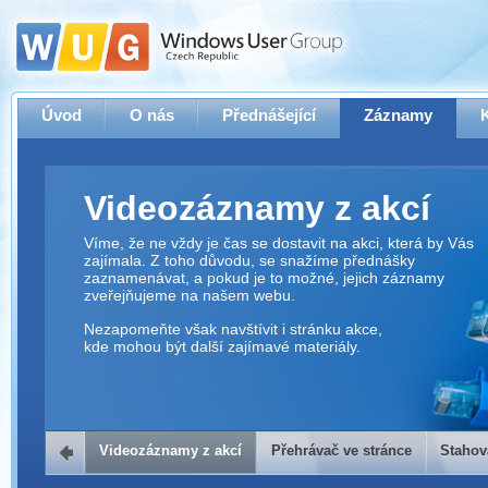
Úvod
O nás
Přednášející
Záznamy
Videozáznamy z akcí
Víme, že ne vždy je čas se dostavit na akci, která by Vás
zajímala. Z toho důvodu, se snažíme přednášky
zaznamenávat, a pokud je to možné, jejich záznamy
zveřejňujeme na našem webu.
Nezapomeňte však navštívit i stránku akce,
kde mohou být další zajímavé materiály.
Videozáznamy z akcí
Přehrávač ve stránce
Stahov
Přehrávač ve stránce