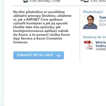
H.264, 800x368px, 171MB
H.264, 1920
Na této přednášce si vysvětlíme
Přednášející
základní principy Dockeru, ukážeme
Tom
si, jak z ASP.NET Core aplikace
MVP
vytvořit kontejner a jak jej spustit.
RIGA
Uvidíte take dva způsoby, jak
kontejnerizovanou aplikaci nahrát
do Azure, a to pomocí služby Azure
Soubory ke st
App Service a Azure Container
Instance.
WUG Day
Studio.
1000kB,