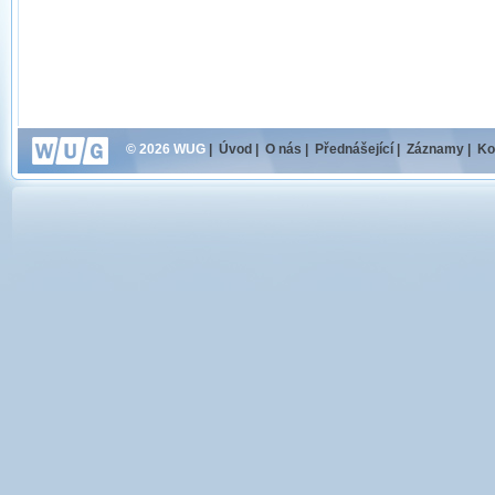
© 2026 WUG
|
Úvod
|
O nás
|
Přednášející
|
Záznamy
|
Ko