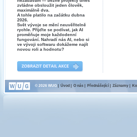
nezadávám — běžné projekty dnes
zvládne obsloužit jeden člověk,
maximálně dva.
A tohle platilo na začátku dubna
2026.
Svět vývoje se mění neuvěřitelně
rychle. Přijďte se podívat, jak AI
proměňuje moje každodenní
fungování. Nahradí nás AI, nebo si
ve vývoji softwaru dokážeme najít
novou roli a hodnotu?
© 2026 WUG
|
Úvod
|
O nás
|
Přednášející
|
Záznamy
|
Ko