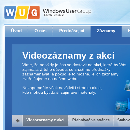
Úvod
O nás
Přednášející
Záznamy
Videozáznamy z akcí
Víme, že ne vždy je čas se dostavit na akci, která by Vás
zajímala. Z toho důvodu, se snažíme přednášky
zaznamenávat, a pokud je to možné, jejich záznamy
zveřejňujeme na našem webu.
Nezapomeňte však navštívit i stránku akce,
kde mohou být další zajímavé materiály.
Videozáznamy z akcí
Přehrávač ve stránce
Stahov
Přehrávač ve stránce