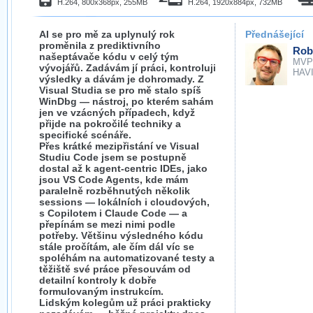
H.264, 800x368px, 255MB
H.264, 1920x884px, 732MB
AI se pro mě za uplynulý rok
Přednášející
proměnila z prediktivního
Rob
našeptávače kódu v celý tým
MVP
vývojářů. Zadávám jí práci, kontroluji
HAVIT
výsledky a dávám je dohromady. Z
Visual Studia se pro mě stalo spíš
WinDbg — nástroj, po kterém sahám
jen ve vzácných případech, když
přijde na pokročilé techniky a
specifické scénáře.
Přes krátké mezipřistání ve Visual
Studiu Code jsem se postupně
dostal až k agent-centric IDEs, jako
jsou VS Code Agents, kde mám
paralelně rozběhnutých několik
sessions — lokálních i cloudových,
s Copilotem i Claude Code — a
přepínám se mezi nimi podle
potřeby. Většinu výsledného kódu
stále pročítám, ale čím dál víc se
spoléhám na automatizované testy a
těžiště své práce přesouvám od
detailní kontroly k dobře
formulovaným instrukcím.
Lidským kolegům už práci prakticky