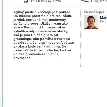
H.264, 800x368px, 152MB
H.264, 1920
Agilný prístup k vývoju je z pohľadu
Přednášející
UX ideálne prostredie pre realizáciu,
Mat
je však potrebné mať nastavený
Kent
správny proces. Ukážem vám ako
sme v Kenticu náš proces rokmi
vyladili a odpovieme si na otázky,
aká je rola UX designera pri
groomingu, ako pomáha s tvorbou
backlogu a čo je sprint zero. A pýtate
sa ako a kedy vznikajú najlepšie
riešenia? Je to jednoduché, keď sú
do designovania zapojení aj
developeri.