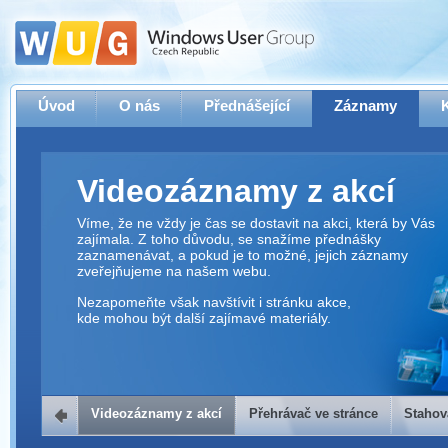
Úvod
O nás
Přednášející
Záznamy
Videozáznamy z akcí
Víme, že ne vždy je čas se dostavit na akci, která by Vás
zajímala. Z toho důvodu, se snažíme přednášky
zaznamenávat, a pokud je to možné, jejich záznamy
zveřejňujeme na našem webu.
Nezapomeňte však navštívit i stránku akce,
kde mohou být další zajímavé materiály.
Videozáznamy z akcí
Přehrávač ve stránce
Stahov
Přehrávač ve stránce