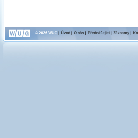
© 2026 WUG
|
Úvod
|
O nás
|
Přednášející
|
Záznamy
|
Ko