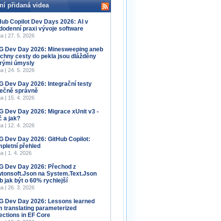
ní přidaná videa
Hub Copilot Dev Days 2026: AI v
dodenní praxi vývoje software
a | 27. 5. 2026
 Dev Day 2026: Minesweeping aneb
chny cesty do pekla jsou dlážděny
rými úmysly
a | 24. 5. 2026
 Dev Day 2026: Integrační testy
ečně správně
a | 15. 4. 2026
 Dev Day 2026: Migrace xUnit v3 -
č a jak?
a | 12. 4. 2026
 Dev Day 2026: GitHub Copilot:
pletní přehled
a | 1. 4. 2026
 Dev Day 2026: Přechod z
tonsoft.Json na System.Text.Json
b jak být o 60% rychlejší
a | 26. 3. 2026
 Dev Day 2026: Lessons learned
m translating parameterized
lections in EF Core