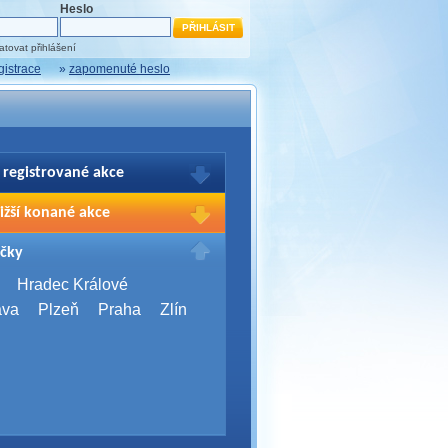
Heslo
tovat přihlášení
gistrace
»
zapomenuté heslo
 registrované akce
brazení Vašich registrací na akce
ižší konané akce
sím přihlašte.
2026,
Brno
čky
Days 2026
2026,
Brno
Hradec Králové
Server Bootcamp 2026
ava
Plzeň
Praha
Zlín