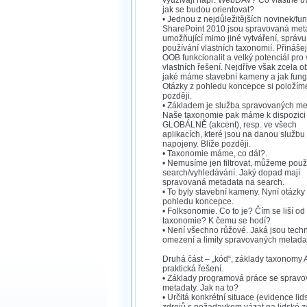
využívají např. WebDAV? Co vlastně uv
jak se budou orientovat?
• Jednou z nejdůležitějších novinek/fun
SharePoint 2010 jsou spravovaná met
umožňující mimo jiné vytváření, správu
používání vlastních taxonomií. Přinášej
OOB funkcionalit a velký potenciál pro 
vlastních řešení. Nejdříve však zcela 
jaké máme stavební kameny a jak fungu
Otázky z pohledu koncepce si položím
později.
• Základem je služba spravovaných me
Naše taxonomie pak máme k dispozici
GLOBÁLNĚ (akcent), resp. ve všech
aplikacích, které jsou na danou službu
napojeny. Blíže později.
• Taxonomie máme, co dál?.
• Nemusíme jen filtrovat, můžeme použ
search/vyhledávání. Jaký dopad mají
spravovaná metadata na search.
• To byly stavební kameny. Nyní otázky
pohledu koncepce.
• Folksonomie. Co to je? Čím se liší od
taxonomie? K čemu se hodí?
• Není všechno růžové. Jaká jsou tech
omezení a limity spravovaných metada
Druhá část – „kód“, základy taxonomy 
praktická řešení.
• Základy programová práce se sprav
metadaty. Jak na to?
• Určitá konkrétní situace (evidence li