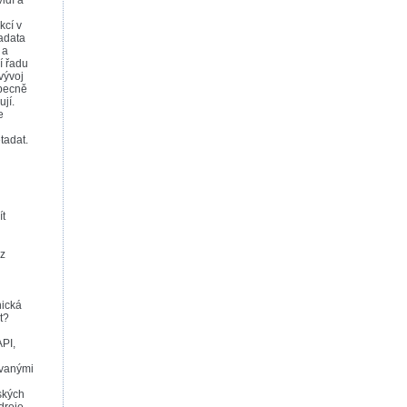
idí a
kcí v
adata
 a
í řadu
vývoj
obecně
jí.
e
tadat.
ít
 z
nická
t?
API,
ovanými
dských