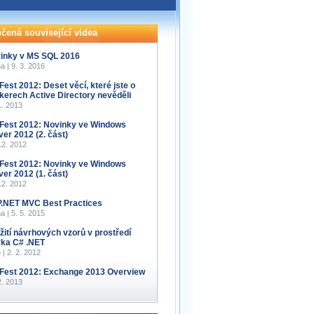
čená související videa
inky v MS SQL 2016
a | 9. 3. 2016
Fest 2012: Deset věcí, které jste o
kerech Active Directory nevěděli
1. 2013
Fest 2012: Novinky ve Windows
ver 2012 (2. část)
12. 2012
Fest 2012: Novinky ve Windows
ver 2012 (1. část)
12. 2012
.NET MVC Best Practices
a | 5. 5. 2015
žití návrhových vzorů v prostředí
yka C# .NET
 | 2. 2. 2012
Fest 2012: Exchange 2013 Overview
2. 2013