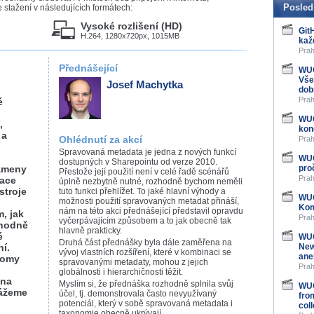
Posled
stažení v následujících formátech:
Vysoké rozlišení (HD)
Git
H.264, 1280x720px, 1015MB
kaž
Prah
Přednášející
WUG
Vše
Josef Machytka
dob
Prah
é
WUG
,
kon
 a
Ohlédnutí za akcí
Prah
Spravovaná metadata je jedna z nových funkcí
WUG
dostupných v Sharepointu od verze 2010.
kameny
pro
Přestože její použití není v celé řadě scénářů
Prah
gace
úplně nezbytně nutné, rozhodně bychom neměli
stroje
tuto funkci přehlížet. To jaké hlavní výhody a
WUG
možnosti použití spravovaných metadat přináší,
Kom
nám na této akci přednášející představil opravdu
, jak
Prah
vyčerpávajícím způsobem a to jak obecně tak
vhodně
hlavně prakticky.
é
WUG
Druhá část přednášky byla dále zaměřena na
í.
New
vývoj vlastních rozšíření, které v kombinaci se
ane
nomy
spravovanými metadaty, mohou z jejich
Prah
globálnosti i hierarchičnosti těžit.
 na
Myslím si, že přednáška rozhodně splnila svůj
WUG
ážeme
účel, tj. demonstrovala často nevyužívaný
fro
potenciál, který v sobě spravovaná metadata i
col
taxonomie obecně ukrývají.