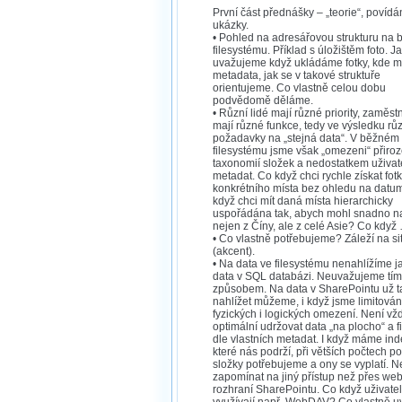
První část přednášky – „teorie“, povídán
ukázky.
• Pohled na adresářovou strukturu na
filesystému. Příklad s úložištěm foto. J
uvažujeme když ukládáme fotky, kde 
metadata, jak se v takové struktuře
orientujeme. Co vlastně celou dobu
podvědomě děláme.
• Různí lidé mají různé priority, zaměst
mají různé funkce, tedy ve výsledku rů
požadavky na „stejná data“. V běžném
filesystému jsme však „omezeni“ přiro
taxonomií složek a nedostatkem uživat
metadat. Co když chci rychle získat fotk
konkrétního místa bez ohledu na datu
když chci mít daná místa hierarchicky
uspořádána tak, abych mohl snadno naj
nejen z Číny, ale z celé Asie? Co když
• Co vlastně potřebujeme? Záleží na si
(akcent).
• Na data ve filesystému nenahlížíme j
data v SQL databázi. Neuvažujeme tím
způsobem. Na data v SharePointu už t
nahlížet můžeme, i když jsme limitován
fyzických i logických omezení. Není vž
optimální udržovat data „na plocho“ a fi
dle vlastních metadat. I když máme ind
které nás podrží, při větších počtech p
složky potřebujeme a ony se vyplatí.
zapomínat na jiný přístup než přes we
rozhraní SharePointu. Co když uživate