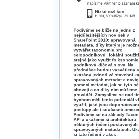
nabízíme Vám tento záznam ke 
Nízké rozlišení
H.264, 800x452px, 391MB
Podíváme se blíže na jednu z
nejdůležitějších novinek v
SharePoint 2010: spravovaná
metadata, díky kterým je možn
vytvářet taxonomie pro
celopodnikové i lokální použití
stejně jako využít folksonomie
podniková klíčová slova. Na
přednášce budou vysvětleny a
ukázány jednotlivé stavební 
spravovaných metadat a navi
pomocí metadat, jak se tyto ná
chovají a co díky nim můžeme
provádět. Zamyslíme se nad tím
bychom měli tento potenciál 
využít, jaké jsou doporučovan
postupy ale i současná omezen
Podíváme se na základy Taxo
API a ukážeme si architekturu
některých řešení postavených
spravovaných metadatech. Uk
si tato řešení v akci.