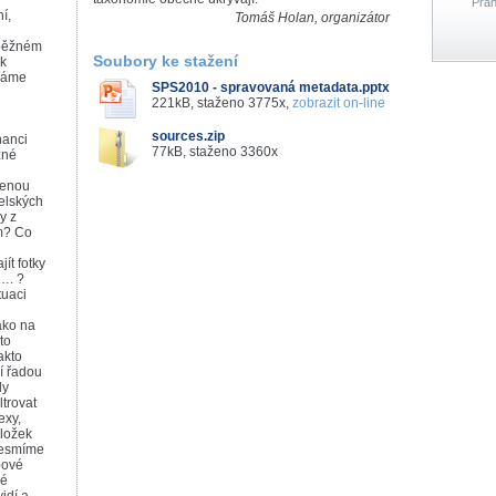
Prah
í,
Tomáš Holan, organizátor
 běžném
Soubory ke stažení
ak
máme
SPS2010 - spravovaná metadata.pptx
221kB, staženo 3775x,
zobrazit on-line
sources.zip
nanci
77kB, staženo 3360x
zné
zenou
elských
y z
m? Co
ít fotky
 …. ?
tuaci
ako na
to
akto
í řadou
dy
ltrovat
exy,
oložek
 Nesmíme
bové
lé