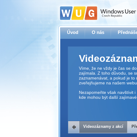
Úvod
O nás
Přednáše
Videozáznam
Víme, že ne vždy je čas se dos
zajímala. Z toho důvodu, se 
zaznamenávat, a pokud je to 
zveřejňujeme na našem webu
Nezapomeňte však navštívit i 
kde mohou být další zajímavé 
Videozáznamy z akcí
Př
Přehrávač v