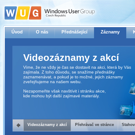
Úvod
O nás
Přednášející
Záznamy
Videozáznamy z akcí
Víme, že ne vždy je čas se dostavit na akci, která by Vás
zajímala. Z toho důvodu, se snažíme přednášky
zaznamenávat, a pokud je to možné, jejich záznamy
zveřejňujeme na našem webu.
Nezapomeňte však navštívit i stránku akce,
kde mohou být další zajímavé materiály.
Videozáznamy z akcí
Přehrávač ve stránce
Stahov
Přehrávač ve stránce