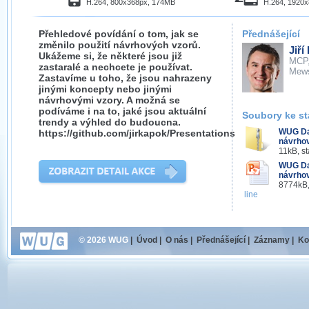
H.264, 800x368px, 174MB
H.264, 1920
Přehledové povídání o tom, jak se
Přednášející
změnilo použití návrhových vzorů.
Jiří
Ukážeme si, že některé jsou již
MCP
zastaralé a nechcete je používat.
Mew
Zastavíme u toho, že jsou nahrazeny
jinými koncepty nebo jinými
návrhovými vzory. A možná se
podíváme i na to, jaké jsou aktuální
Soubory ke st
trendy a výhled do budoucna.
WUG Day
https://github.com/jirkapok/Presentations
návrhov
11kB, s
WUG Day
návrhov
8774kB,
line
© 2026 WUG
|
Úvod
|
O nás
|
Přednášející
|
Záznamy
|
Ko