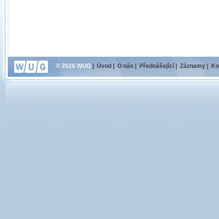
© 2026 WUG
|
Úvod
|
O nás
|
Přednášející
|
Záznamy
|
Ko