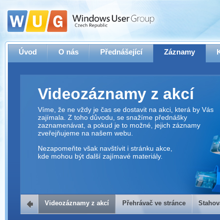
Úvod
O nás
Přednášející
Záznamy
Videozáznamy z akcí
Víme, že ne vždy je čas se dostavit na akci, která by Vás
zajímala. Z toho důvodu, se snažíme přednášky
zaznamenávat, a pokud je to možné, jejich záznamy
zveřejňujeme na našem webu.
Nezapomeňte však navštívit i stránku akce,
kde mohou být další zajímavé materiály.
Videozáznamy z akcí
Přehrávač ve stránce
Stahov
Přehrávač ve stránce